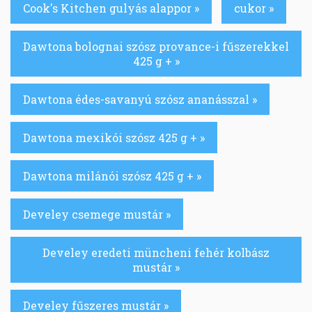
Cook's Kitchen gulyás alappor »
cukor »
Dawtona bolognai szósz provance-i fűszerekkel
425 g + »
Dawtona édes-savanyú szósz ananásszal »
Dawtona mexikói szósz 425 g + »
Dawtona milánói szósz 425 g + »
Develey csemege mustár »
Develey eredeti müncheni fehér kolbász
mustár »
Develey fűszeres mustár »