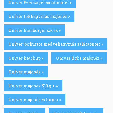
Univer Ezersziget salátaöntet »
Univer fokhagymás majonéz »
Univer hamburger szósz »
Univer joghurtos medvehagymás salátaöntet »
Univer ketchup »
Univer light majonéz »
Univer majonéz »
Univer majonéz 510 g + »
Univer majonézes torma »