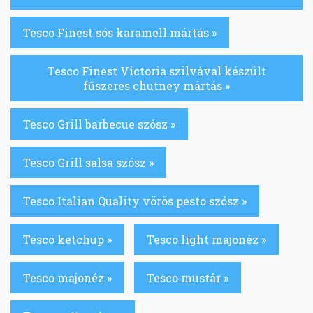
Tesco Finest sós karamell mártás »
Tesco Finest Victoria szilvával készült
fűszeres chutney mártás »
Tesco Grill barbecue szósz »
Tesco Grill salsa szósz »
Tesco Italian Quality vörös pesto szósz »
Tesco ketchup »
Tesco light majonéz »
Tesco majonéz »
Tesco mustár »