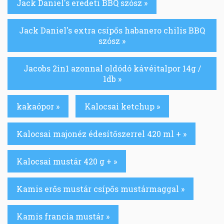
Jack Daniel's eredeti BBQ szósz »
Jack Daniel's extra csípős habanero chilis BBQ
szósz »
Jacobs 2in1 azonnal oldódó kávéitalpor 14g /
1db »
kakaópor »
Kalocsai ketchup »
Kalocsai majonéz édesítőszerrel 420 ml + »
Kalocsai mustár 420 g + »
Kamis erős mustár csípős mustármaggal »
Kamis francia mustár »