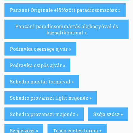
Panzani Originale előfőzött paradicsomszósz »
Panzani paradicsommártás olajbogyóval és
bazsalikommal »
Podravka csemege ajvár »
Podravka csípős ajvár »
Schedro mustár tormával »
Schedro provanszi light majonéz »
Schedro provanszi majonéz »
Szója szósz »
Szójaszósz »
Tesco ecetes torma »