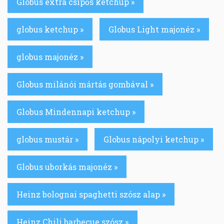
Globus extra csípős ketchup »
globus ketchup »
Globus Light majonéz »
globus majonéz »
Globus milánói mártás gombával »
Globus Mindennapi ketchup »
globus mustár »
Globus nápolyi ketchup »
Globus uborkás majonéz »
Heinz bolognai spaghetti szósz alap »
Heinz Chili barbecue szósz »