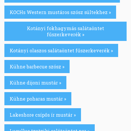
KOCHs Western mustáros szósz sültekhez »
Kotányi fokhagymás salátaöntet
fűszerkeverék »
Kotányi olaszos salátaöntet fűszerkeverék »
Kühne barbecue szósz »
Kühne dijoni mustár »
Kühne poharas mustár »
Lakeshore csípős ír mustár »
Lucullus tzatziki salátaöntet por »