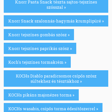
Knorr Pasta Snack tészta sajtos-tejszínes
szósszal »
Knorr Snack szalonnás-hagymás krumplipüré »
Knorr tejszínes gombás szósz »
Knorr tejszínes paprikás szósz »
Koch's tejszínes tormakrém »
KOCHs Diablo paradicsomos csípős szósz
sültekhez és tésztákhoz »
KOCHs pikáns majonézes torma »
KOCHs wasabis, csípős torma édesítőszerrel »