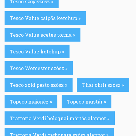
Tesco szójaszósz »
Tesco Value csípős ketchup »
Tesco Value ecetes torma »
Tesco Value ketchup »
Tesco Worcester szósz »
Tesco zöld pesto szósz »
Thai chili szósz »
Topeco majonéz »
Topeco mustár »
Trattoria Verdi bolognai mártás alappor »
Trattoria Verdi carbonara szósz alappor »