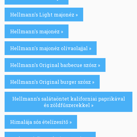
Hellmann's Light majonéz »
Hellmann's majonéz »
Hellmann's majonéz olívaolajjal »
Hellmann's Original barbecue szósz »
Hellmann's Original burger szósz »
Hellmann's salátaöntet kaliforniai paprikával
és zöldfűszerekkel »
Himalája sós ételízesítő »