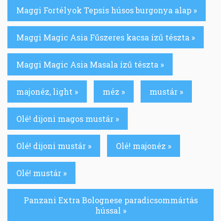
Maggi Fortélyok Tepsis húsos burgonya alap »
Maggi Magic Asia Fűszeres kacsa ízű tészta »
Maggi Magic Asia Masala ízű tészta »
majonéz, light »
méz »
mustár »
Olé! dijoni magos mustár »
Olé! dijoni mustár »
Olé! majonéz »
Olé! mustár »
Panzani Extra Bolognese paradicsommártás
hússal »