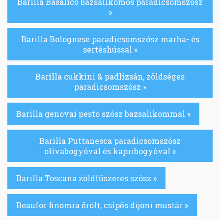
Barilla Basalico bazsalikomos paradicsomszósz
»
Barilla Bolognese paradicsomszósz marha- és
sertéshússal »
Barilla cukkini & padlizsán, zöldséges
paradicsomszósz »
Barilla genovai pesto szósz bazsalikommal »
Barilla Puttanesca paradicsomszósz
olívabogyóval és kapribogyóval »
Barilla Toscana zöldfűszeres szósz »
Beaufor finomra őrölt, csípős dijoni mustár »