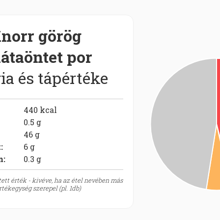
norr görög
látaöntet por
ia és tápértéke
440
kcal
0.5
g
46
g
t
:
6
g
m:
0.3
g
ett érték - kivéve, ha az étel nevében más
tékegység szerepel (pl. 1db)