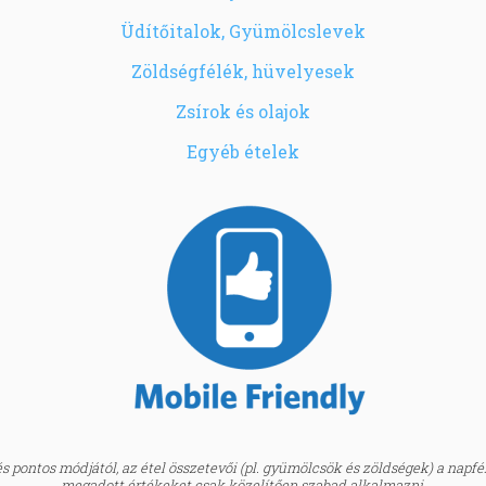
Üdítőitalok, Gyümölcslevek
Zöldségfélék, hüvelyesek
Zsírok és olajok
Egyéb ételek
 pontos módjától, az étel összetevői (pl. gyümölcsök és zöldségek) a napfény
megadott értékeket csak közelítően szabad alkalmazni.