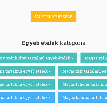
ÚJ ÉTEL KERESÉSE
Egyéb ételek
kategória
ny szénhidrát tartalmú egyéb ételek »
Magas szénh
ír tartalmú egyéb ételek »
Magas zsír tartalmú eg
je tartalmú egyéb ételek »
Magas fehérje tartalmú
ia tartalmú egyéb ételek »
Magas kalória tartalmú