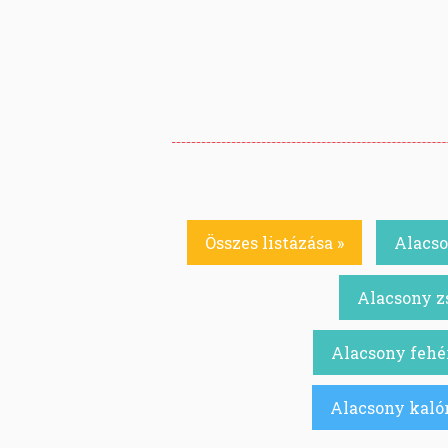
Összes listázása »
Alacso
Alacsony zs
Alacsony fehér
Alacsony kalór