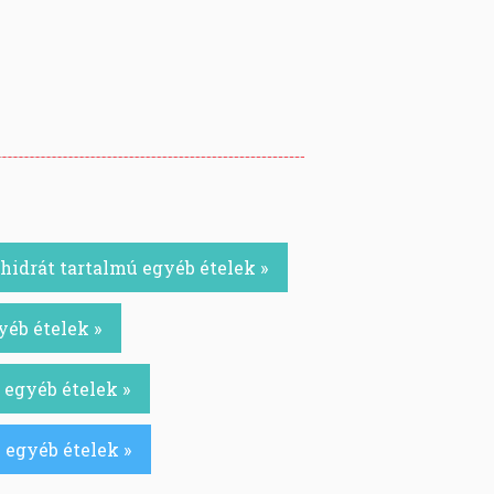
idrát tartalmú egyéb ételek »
yéb ételek »
 egyéb ételek »
 egyéb ételek »