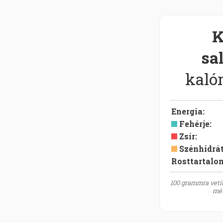
K
sa
kalór
Energia
:
Fehérje
:
Zsír
:
Szénhidrá
Rosttartalo
100 grammra vetít
mér