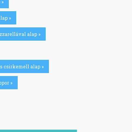
 »
lap »
zarellával alap »
s csirkemell alap »
ppor »