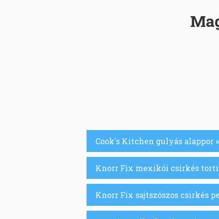
Mag
Cook's Kitchen gulyás alappor »
Knorr Fix mexikói csirkés tortil
Knorr Fix sajtszószos csirkés p