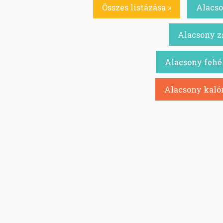
Összes listázása »
Alacso
Alacsony zs
Alacsony fehér
Alacsony kalór