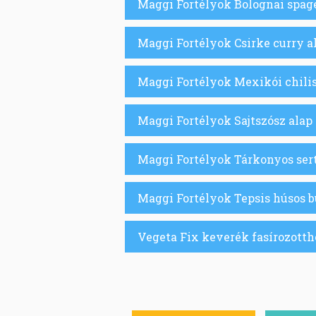
Maggi Fortélyok Bolognai spage
Maggi Fortélyok Csirke curry al
Maggi Fortélyok Mexikói chilis
Maggi Fortélyok Sajtszósz alap 
Maggi Fortélyok Tárkonyos sert
Maggi Fortélyok Tepsis húsos b
Vegeta Fix keverék fasírozotth