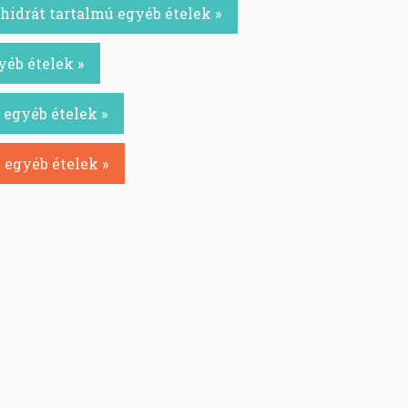
idrát tartalmú egyéb ételek »
yéb ételek »
 egyéb ételek »
 egyéb ételek »