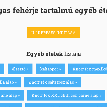
as fehérje tartalmú egyéb ét
ÚJ KERESÉS INDÍTÁSA
Egyéb ételek
listája
élesztő »
kakaópor »
Knorr Fix mexikói 
la alap »
Knorr Fix sajtszósz alap »
enne alap »
Knorr Fix XXL chili con carne alap »