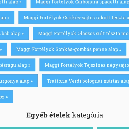
tti alap »
Maggi Fortélyok Carbonara spagetti alap
ap »
Maggi Fortélyok Csirkés-sajtos rakott tészta a
 bab alap »
Maggi Fortélyok Olaszos sült tészta moz
»
Maggi Fortélyok Sonkás-gombás penne alap »
ésragu alap »
Maggi Fortélyok Tejszínes négysajto
urgonya alap »
Trattoria Verdi bolognai mártás ala
oz »
Egyéb ételek
kategória