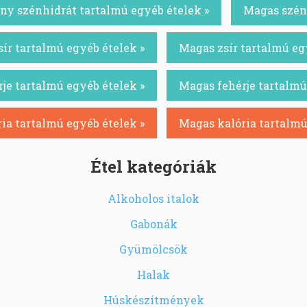
ny szénhidrát tartalmú egyéb ételek »
Magas szénh
ír tartalmú egyéb ételek »
Magas zsír tartalmú eg
je tartalmú egyéb ételek »
Magas fehérje tartalmú
ia tartalmú egyéb ételek »
Magas kalória tartalmú
Étel kategóriák
Alkoholos italok
Gabonák
Gyümölcsök
Halak
Húskészítmények