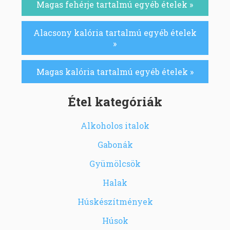
Magas fehérje tartalmú egyéb ételek »
Alacsony kalória tartalmú egyéb ételek
»
Magas kalória tartalmú egyéb ételek »
Étel kategóriák
Alkoholos italok
Gabonák
Gyümölcsök
Halak
Húskészítmények
Húsok