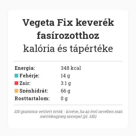
Vegeta Fix keverék
fasírozotthoz
kalória és tápértéke
Energia
:
348
kcal
Fehérje
:
14
g
Zsír
:
3.1
g
Szénhidrát
:
66
g
Rosttartalom:
0
g
100 grammra vetített érték - kivéve, ha az étel nevében más
mértékegység szerepel (pl. 1db)