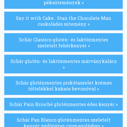
péksütemények »
Say it with Cake.. Stan the Chocolate Man
csokoládés sütemény »
Schär Classico glutén- és laktózmentes
szeletelt fehérkenyér »
Schär glutén- és laktózmentes márványkalács
»
Schär gluténmentes piskótaszelet krémes
töltelékkel kakaós bevonóval »
Schär Pain Brioché gluténmentes édes kenyér »
Schär Pan Blanco gluténmentes szeletelt
kenyér védőgázas csomagolásban »