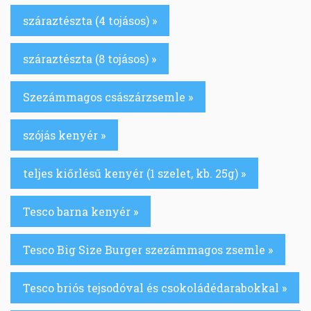
száraztészta (4 tojásos) »
száraztészta (8 tojásos) »
Szezámmagos császárzsemle »
szójás kenyér »
teljes kiőrlésű kenyér (1 szelet, kb. 25g) »
Tesco barna kenyér »
Tesco Big Size Burger szezámmagos zsemle »
Tesco briós tejsodóval és csokoládédarabokkal »