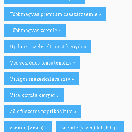
Többmagvas prémium császárzsemle »
Többmagvas zsemle »
Update 1 szeletelt toast kenyér »
Vegyes, édes teasütemény »
Világos mézeskalács szív »
Vita korpás kenyér »
Zöldfűszeres paprikás buci »
zsemle (vizes) »
zsemle (vizes) 1db, 60 g »