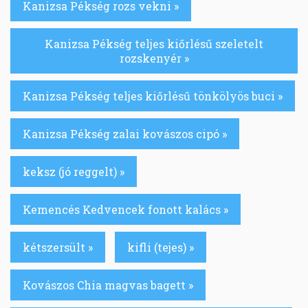
Kanizsa Pékség rozs vekni »
Kanizsa Pékség teljes kiőrlésű szeletelt
rozskenyér »
Kanizsa Pékség teljes kiőrlésű tönkölyös buci »
Kanizsa Pékség zalai kovászos cipó »
keksz (jó reggelt) »
Kemencés Kedvencek fonott kalács »
kétszersült »
kifli (tejes) »
Kovászos Chia magvas bagett »