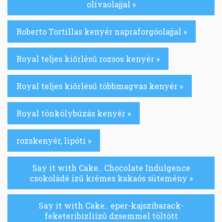
olívaolajjal »
Roberto Tortillas kenyér napraforgóolajjal »
Royal teljes kiőrlésű rozsos kenyér »
Royal teljes kiőrlésű többmagvas kenyér »
Royal tönkölybúzás kenyér »
rozskenyér, lipóti »
Say it with Cake.. Chocolate Indulgence
csokoládé ízű krémes kakaós sütemény »
Say it with Cake.. eper-kajszibarack-
feketeribizliízű dzsemmel töltött