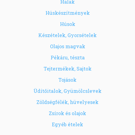
Halak
Húskészítmények
Húsok
Készételek, Gyorsételek
Olajos magvak
Pékáru, tészta
Tejtermékek, Sajtok
Tojások
Üdítőitalok, Gyümölcslevek
Zöldségfélék, hüvelyesek
Zsírok és olajok
Egyéb ételek