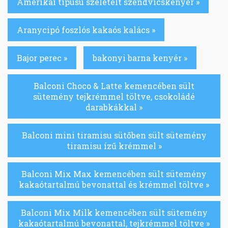
Amerikai típusú szeletelt szendvicskenyér »
Aranycipó foszlós kakaós kalács »
Bajor perec »
bakonyi barna kenyér »
Balconi Choco & Latte kemencében sült
sütemény tejkrémmel töltve, csokoládé
darabkákkal »
Balconi mini tiramisu sütőben sült sütemény
tiramisu ízű krémmel »
Balconi Mix Max kemencében sült sütemény
kakaótartalmú bevonattal és krémmel töltve »
Balconi Mix Milk kemencében sült sütemény
kakaótartalmú bevonattal, tejkrémmel töltve »