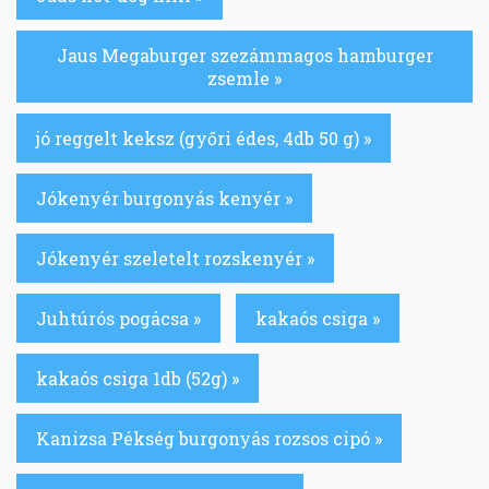
Jaus Megaburger szezámmagos hamburger
zsemle »
jó reggelt keksz (győri édes, 4db 50 g) »
Jókenyér burgonyás kenyér »
Jókenyér szeletelt rozskenyér »
Juhtúrós pogácsa »
kakaós csiga »
kakaós csiga 1db (52g) »
Kanizsa Pékség burgonyás rozsos cipó »