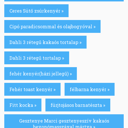
Ceres Sütő zsúrkenyér »
Cipó paradicsommal és olajbogyóval »
Dahli 3 rétegű kakaós tortalap »
Dahli 3 rétegű tortalap »
fehér kenyér(házi jellegű) »
Fehér toast kenyér »
félbarna kenyér »
Fitt kocka »
fürjtojásos barnatészta »
Gesztenye Marci gesztenyeszív kakaós
bevonómasszával mártva »