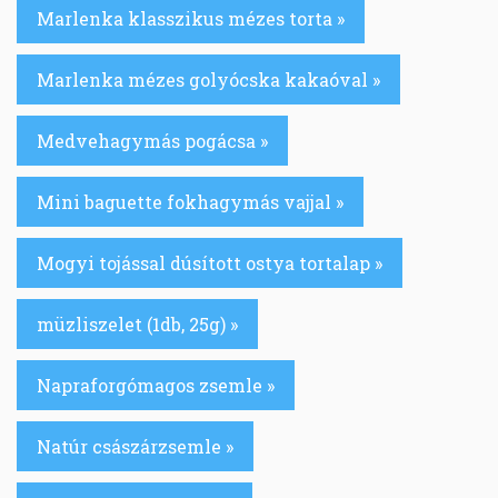
Marlenka klasszikus mézes torta »
Marlenka mézes golyócska kakaóval »
Medvehagymás pogácsa »
Mini baguette fokhagymás vajjal »
Mogyi tojással dúsított ostya tortalap »
müzliszelet (1db, 25g) »
Napraforgómagos zsemle »
Natúr császárzsemle »