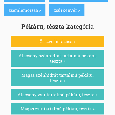
zsemlemorzsa »
zsúrkenyér »
Pékáru, tészta
kategória
Összes listázása »
Alacsony szénhidrát tartalmú pékáru,
tészta »
Magas szénhidrát tartalmú pékáru,
tészta »
Alacsony zsír tartalmú pékáru, tészta »
Magas zsír tartalmú pékáru, tészta »