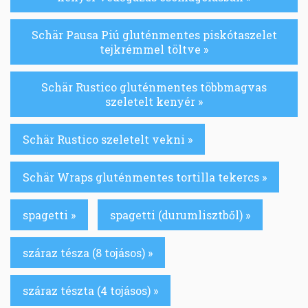
Schär Pausa Piú gluténmentes piskótaszelet
tejkrémmel töltve »
Schär Rustico gluténmentes többmagvas
szeletelt kenyér »
Schär Rustico szeletelt vekni »
Schär Wraps gluténmentes tortilla tekercs »
spagetti »
spagetti (durumlisztből) »
száraz tésza (8 tojásos) »
száraz tészta (4 tojásos) »