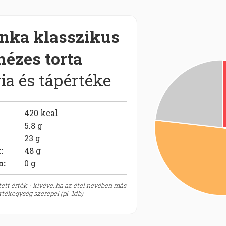
nka klasszikus
ézes torta
ia és tápértéke
420
kcal
5.8
g
23
g
t
:
48
g
m:
0
g
ett érték - kivéve, ha az étel nevében más
tékegység szerepel (pl. 1db)