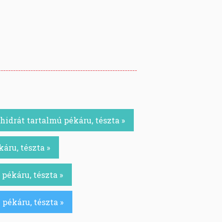
idrát tartalmú pékáru, tészta »
áru, tészta »
pékáru, tészta »
pékáru, tészta »