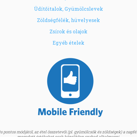
Üdítőitalok, Gyümölcslevek
Zöldségfélék, hüvelyesek
Zsírok és olajok
Egyéb ételek
 pontos módjától, az étel összetevői (pl. gyümölcsök és zöldségek) a napfény
megadott értékeket csak közelítően szabad alkalmazni.