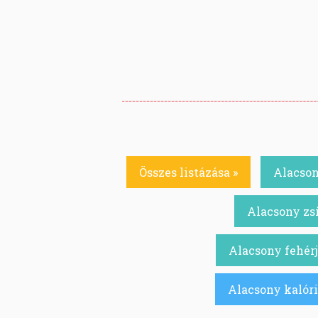
Összes listázása »
Alacson
Alacsony zsí
Alacsony fehérj
Alacsony kalóri