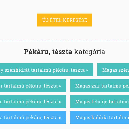
ÚJ ÉTEL KERESÉSE
Pékáru, tészta
kategória
y szénhidrát tartalmú pékáru, tészta »
Magas szénh
r tartalmú pékáru, tészta »
Magas zsír tartalmú pék
e tartalmú pékáru, tészta »
Magas fehérje tartalmú 
a tartalmú pékáru, tészta »
Magas kalória tartalmú 