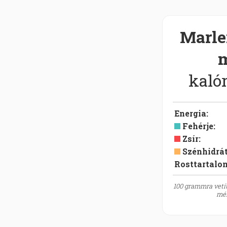
Marle
m
kalór
Energia
:
Fehérje
:
Zsír
:
Szénhidrá
Rosttartalo
100 grammra vetít
mér