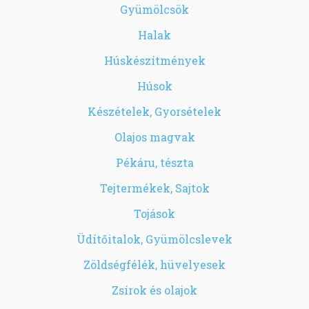
Gyümölcsök
Halak
Húskészítmények
Húsok
Készételek, Gyorsételek
Olajos magvak
Pékáru, tészta
Tejtermékek, Sajtok
Tojások
Üdítőitalok, Gyümölcslevek
Zöldségfélék, hüvelyesek
Zsírok és olajok