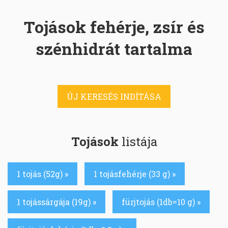
Tojások fehérje, zsír és
szénhidrát tartalma
ÚJ KERESÉS INDÍTÁSA
Tojások
listája
1 tojás (52g) »
1 tojásfehérje (33 g) »
1 tojássárgája (19g) »
fürjtojás (1db=10 g) »