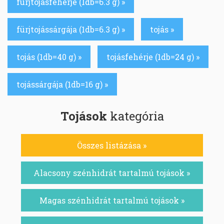
fürjtojásfehérje (1db=6.3 g) »
fürjtojássárgája (1db=6.3 g) »
tojás »
tojás (1db=40 g) »
tojásfehérje (1db=24 g) »
tojássárgája (1db=16 g) »
Tojások
kategória
Összes listázása »
Alacsony szénhidrát tartalmú tojások »
Magas szénhidrát tartalmú tojások »