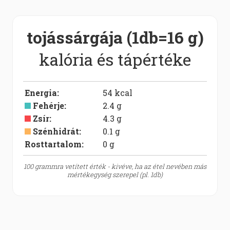
tojássárgája (1db=16 g)
kalória és tápértéke
Energia
:
54
kcal
Fehérje
:
2.4
g
Zsír
:
4.3
g
Szénhidrát
:
0.1
g
Rosttartalom:
0
g
100 grammra vetített érték - kivéve, ha az étel nevében más
mértékegység szerepel (pl. 1db)