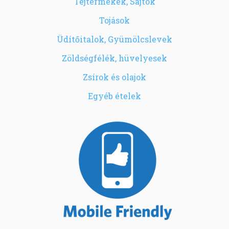
Tejtermékek, Sajtok
Tojások
Üdítőitalok, Gyümölcslevek
Zöldségfélék, hüvelyesek
Zsírok és olajok
Egyéb ételek