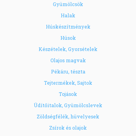
Gyümölcsök
Halak
Húskészítmények
Húsok
Készételek, Gyorsételek
Olajos magvak
Pékáru, tészta
Tejtermékek, Sajtok
Tojások
Üdítőitalok, Gyümölcslevek
Zöldségfélék, hüvelyesek
Zsírok és olajok