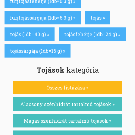
fürjtojásfehérje (1db=6.3 g) »
fürjtojássárgája (1db=6.3 g) »
tojás »
tojás (1db=40 g) »
tojásfehérje (1db=24 g) »
tojássárgája (1db=16 g) »
Tojások
kategória
Összes listázása »
Alacsony szénhidrát tartalmú tojások »
Magas szénhidrát tartalmú tojások »