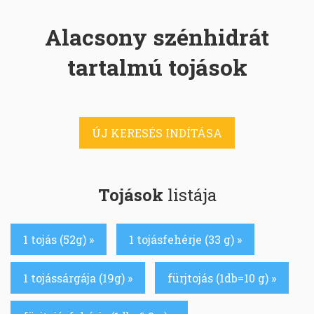
Alacsony szénhidrát
tartalmú tojások
ÚJ KERESÉS INDÍTÁSA
Tojások
listája
1 tojás (52g) »
1 tojásfehérje (33 g) »
1 tojássárgája (19g) »
fürjtojás (1db=10 g) »