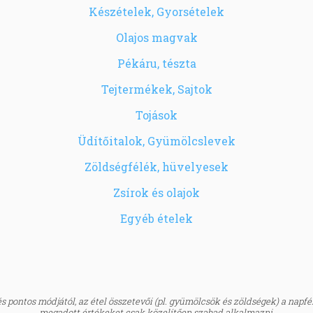
Készételek, Gyorsételek
Olajos magvak
Pékáru, tészta
Tejtermékek, Sajtok
Tojások
Üdítőitalok, Gyümölcslevek
Zöldségfélék, hüvelyesek
Zsírok és olajok
Egyéb ételek
 pontos módjától, az étel összetevői (pl. gyümölcsök és zöldségek) a napfény
megadott értékeket csak közelítően szabad alkalmazni.