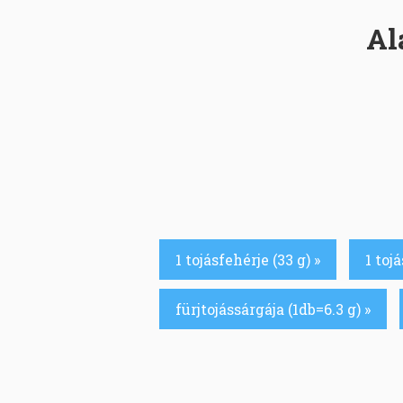
Al
1 tojásfehérje (33 g) »
1 toj
fürjtojássárgája (1db=6.3 g) »