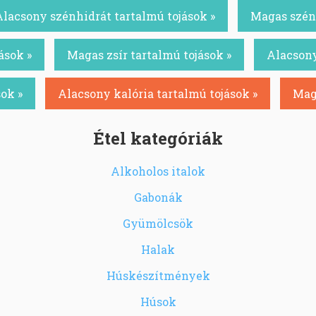
Alacsony szénhidrát tartalmú tojások »
Magas szénh
ások »
Magas zsír tartalmú tojások »
Alacsony
ok »
Alacsony kalória tartalmú tojások »
Maga
Étel kategóriák
Alkoholos italok
Gabonák
Gyümölcsök
Halak
Húskészítmények
Húsok