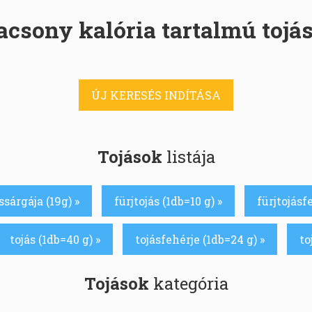
acsony kalória tartalmú tojá
ÚJ KERESÉS INDÍTÁSA
Tojások
listája
ássárgája (19g) »
fürjtojás (1db=10 g) »
fürjtojásf
tojás (1db=40 g) »
tojásfehérje (1db=24 g) »
to
Tojások
kategória