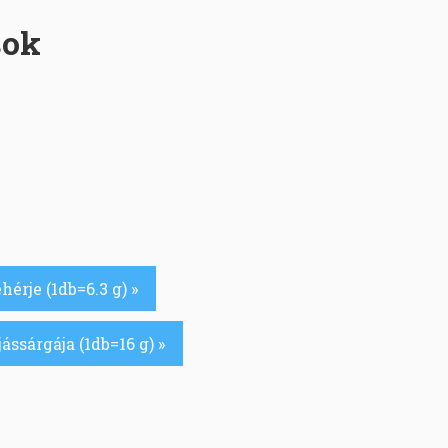
sok
ehérje (1db=6.3 g) »
jássárgája (1db=16 g) »