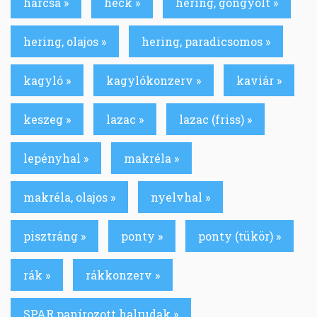
harcsa »
heck »
hering, göngyölt »
hering, olajos »
hering, paradicsomos »
kagyló »
kagylókonzerv »
kaviár »
keszeg »
lazac »
lazac (friss) »
lepényhal »
makréla »
makréla, olajos »
nyelvhal »
pisztráng »
ponty »
ponty (tükör) »
rák »
rákkonzerv »
SPAR panírozott halrudak »