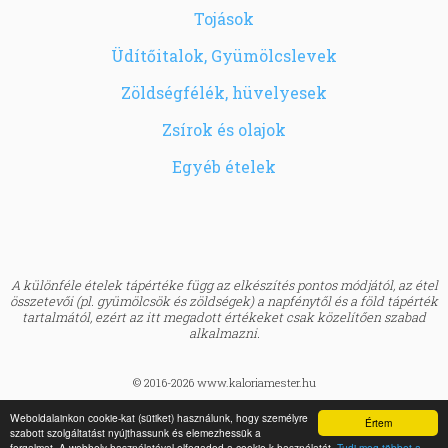
Tojások
Üdítőitalok, Gyümölcslevek
Zöldségfélék, hüvelyesek
Zsírok és olajok
Egyéb ételek
A különféle ételek tápértéke függ az elkészítés pontos módjától, az étel
összetevői (pl. gyümölcsök és zöldségek) a napfénytől és a föld tápérték
tartalmától, ezért az itt megadott értékeket csak közelítően szabad
alkalmazni.
© 2016-2026 www.kaloriamester.hu
created by
Webfaktor
Weboldalainkon cookie-kat (sütiket) használunk, hogy személyre
Értem
szabott szolgáltatást nyújthassunk és elemezhessük a
BMI kalkulátor »
forgalmat. A webhely használatával elfogadod a cookie-k használatát.
Tudj meg többet a