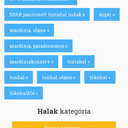
SPAR panírozott tintahal rudak »
sügér »
szardínia, olajos »
szardínia, paradicsomos »
szardíniakonzerv »
tintahal »
tonhal »
tonhal, olajos »
tőkehal »
tőkehalfilé »
Halak
kategória
Összes listázása »