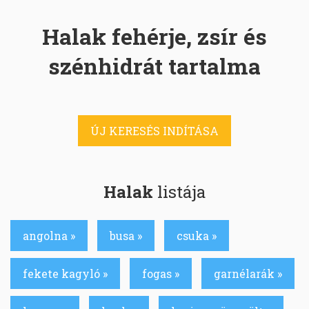
Halak fehérje, zsír és
szénhidrát tartalma
ÚJ KERESÉS INDÍTÁSA
Halak
listája
angolna »
busa »
csuka »
fekete kagyló »
fogas »
garnélarák »