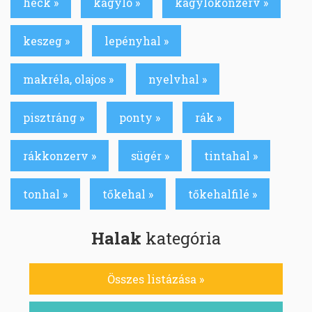
heck »
kagyló »
kagylókonzerv »
keszeg »
lepényhal »
makréla, olajos »
nyelvhal »
pisztráng »
ponty »
rák »
rákkonzerv »
sügér »
tintahal »
tonhal »
tőkehal »
tőkehalfilé »
Halak
kategória
Összes listázása »