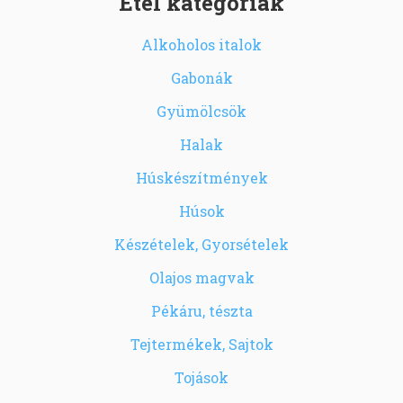
Étel kategóriák
Alkoholos italok
Gabonák
Gyümölcsök
Halak
Húskészítmények
Húsok
Készételek, Gyorsételek
Olajos magvak
Pékáru, tészta
Tejtermékek, Sajtok
Tojások