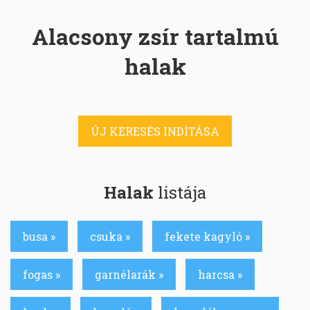
Alacsony zsír tartalmú
halak
ÚJ KERESÉS INDÍTÁSA
Halak
listája
busa »
csuka »
fekete kagyló »
fogas »
garnélarák »
harcsa »