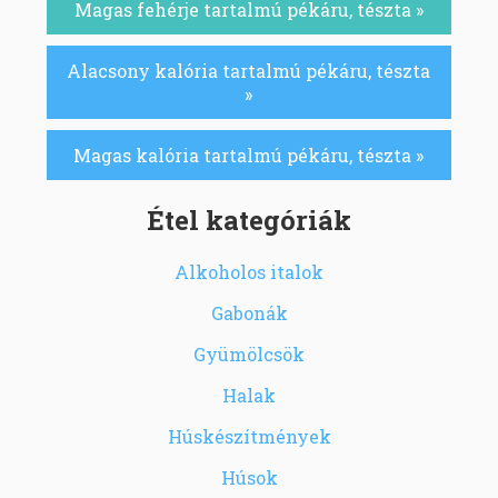
Magas fehérje tartalmú pékáru, tészta »
Alacsony kalória tartalmú pékáru, tészta
»
Magas kalória tartalmú pékáru, tészta »
Étel kategóriák
Alkoholos italok
Gabonák
Gyümölcsök
Halak
Húskészítmények
Húsok