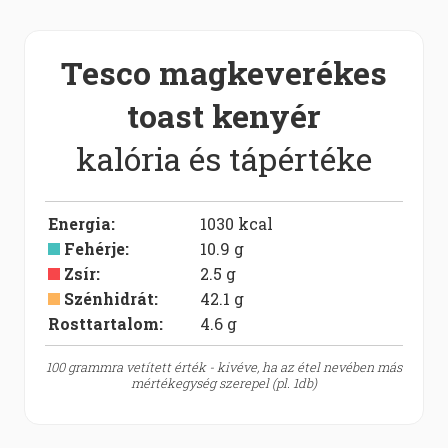
Tesco magkeverékes
toast kenyér
kalória és tápértéke
Energia
:
1030
kcal
Fehérje
:
10.9
g
Zsír
:
2.5
g
Szénhidrát
:
42.1
g
Rosttartalom:
4.6
g
100 grammra vetített érték - kivéve, ha az étel nevében más
mértékegység szerepel (pl. 1db)