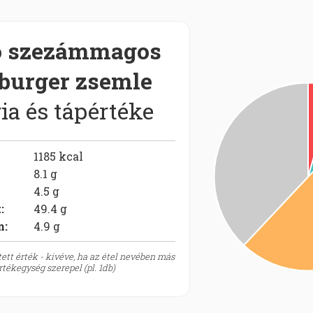
o szezámmagos
urger zsemle
ia és tápértéke
1185
kcal
8.1
g
4.5
g
t
:
49.4
g
m:
4.9
g
ett érték - kivéve, ha az étel nevében más
tékegység szerepel (pl. 1db)