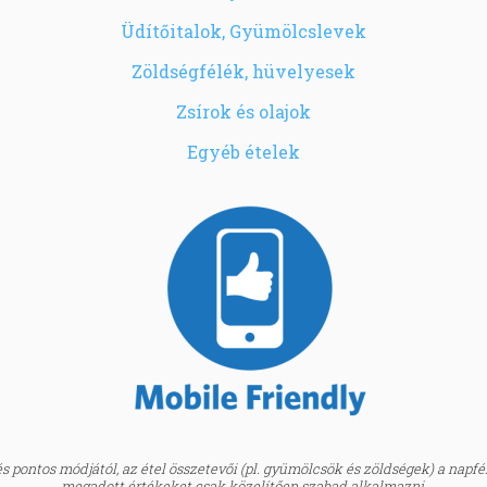
Üdítőitalok, Gyümölcslevek
Zöldségfélék, hüvelyesek
Zsírok és olajok
Egyéb ételek
 pontos módjától, az étel összetevői (pl. gyümölcsök és zöldségek) a napfény
megadott értékeket csak közelítően szabad alkalmazni.