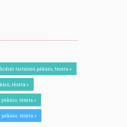
idrát tartalmú pékáru, tészta »
áru, tészta »
pékáru, tészta »
pékáru, tészta »