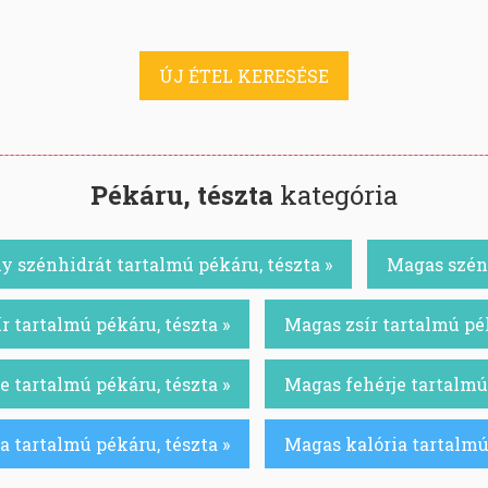
ÚJ ÉTEL KERESÉSE
Pékáru, tészta
kategória
y szénhidrát tartalmú pékáru, tészta »
Magas szénh
r tartalmú pékáru, tészta »
Magas zsír tartalmú pék
e tartalmú pékáru, tészta »
Magas fehérje tartalmú 
a tartalmú pékáru, tészta »
Magas kalória tartalmú 