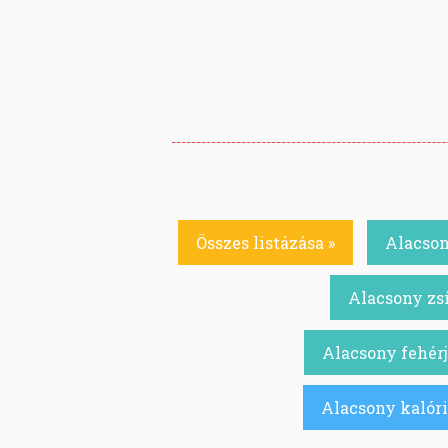
Összes listázása »
Alacson
Alacsony zsí
Alacsony fehérj
Alacsony kalóri