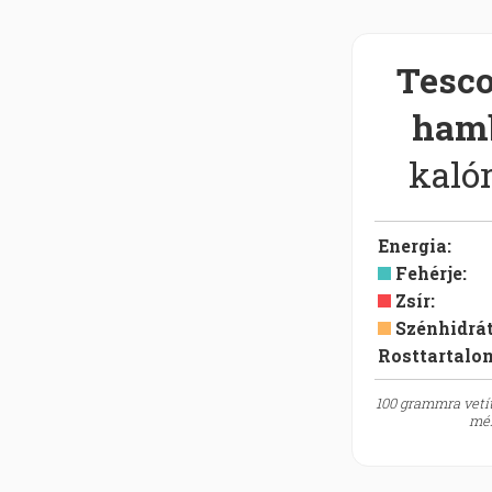
Tesc
hamb
kalór
Energia
:
Fehérje
:
Zsír
:
Szénhidrá
Rosttartalo
100 grammra vetít
mér