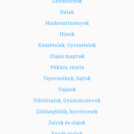
Gyümölcsök
Halak
Húskészítmények
Húsok
Készételek, Gyorsételek
Olajos magvak
Pékáru, tészta
Tejtermékek, Sajtok
Tojások
Üdítőitalok, Gyümölcslevek
Zöldségfélék, hüvelyesek
Zsírok és olajok
Egyéb ételek