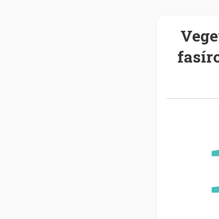
Vege
fasír