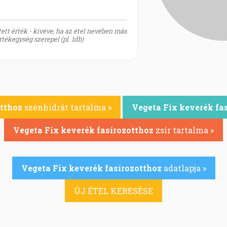
ett érték - kivéve, ha az étel nevében más
tékegység szerepel (pl. 1db)
otthoz
szénhidrát tartalma »
Vegeta Fix keverék fa
Vegeta Fix keverék fasírozotthoz
zsír tartalma »
Vegeta Fix keverék fasírozotthoz
adatlapja »
ÚJ ÉTEL KERESÉSE