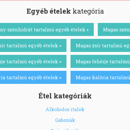
Egyéb ételek
kategória
ny szénhidrát tartalmú egyéb ételek »
Magas szénh
ír tartalmú egyéb ételek »
Magas zsír tartalmú eg
je tartalmú egyéb ételek »
Magas fehérje tartalmú
ia tartalmú egyéb ételek »
Magas kalória tartalmú
Étel kategóriák
Alkoholos italok
Gabonák