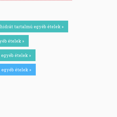
idrát tartalmú egyéb ételek »
yéb ételek »
 egyéb ételek »
 egyéb ételek »