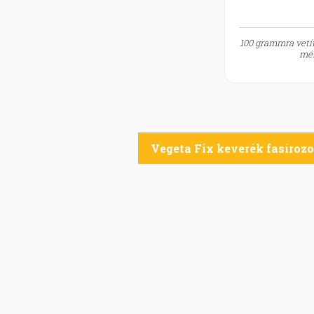
100 grammra vetít
mér
Vegeta Fix keverék fasíroz