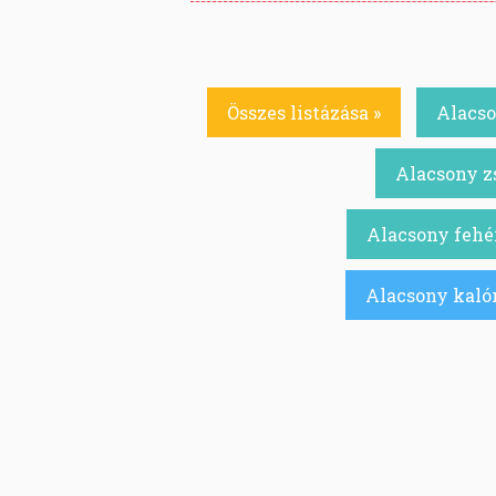
Összes listázása »
Alacso
Alacsony zs
Alacsony fehér
Alacsony kalór