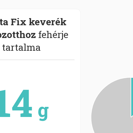
ta Fix keverék
ozotthoz
fehérje
tartalma
14
g