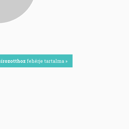
sírozotthoz
fehérje tartalma »