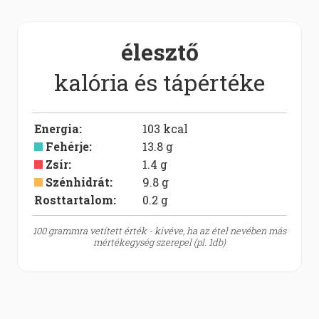
élesztő
kalória és tápértéke
Energia
:
103
kcal
Fehérje
:
13.8
g
Zsír
:
1.4
g
Szénhidrát
:
9.8
g
Rosttartalom:
0.2
g
100 grammra vetített érték - kivéve, ha az étel nevében más
mértékegység szerepel (pl. 1db)