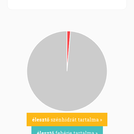
élesztő
szénhidrát tartalma »
élesztő
fehérje tartalma »