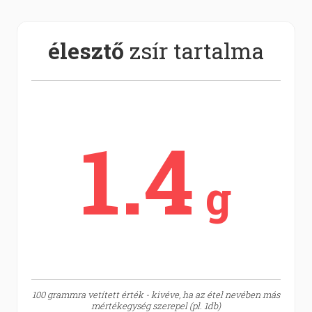
élesztő
zsír tartalma
1.4
g
100 grammra vetített érték - kivéve, ha az étel nevében más
mértékegység szerepel (pl. 1db)