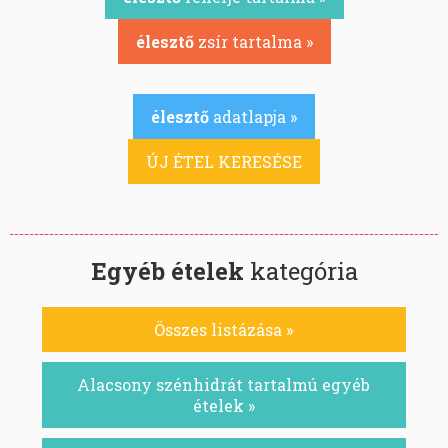
élesztő
zsír tartalma »
élesztő
adatlapja »
ÚJ ÉTEL KERESÉSE
Egyéb ételek
kategória
Összes listázása »
Alacsony szénhidrát tartalmú egyéb
ételek »