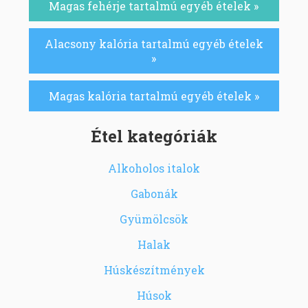
Magas fehérje tartalmú egyéb ételek »
Alacsony kalória tartalmú egyéb ételek
»
Magas kalória tartalmú egyéb ételek »
Étel kategóriák
Alkoholos italok
Gabonák
Gyümölcsök
Halak
Húskészítmények
Húsok