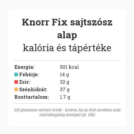
Knorr Fix sajtszósz
alap
kalória és tápértéke
Energia
:
501
kcal
Fehérje
:
14
g
Zsír
:
32
g
Szénhidrát
:
37
g
Rosttartalom:
1.7
g
100 grammra vetített érték - kivéve, ha az étel nevében más
mértékegység szerepel (pl. 1db)