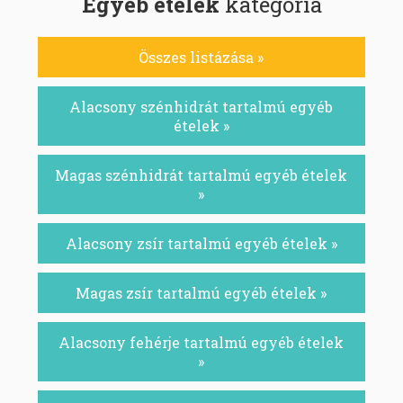
Egyéb ételek
kategória
Összes listázása »
Alacsony szénhidrát tartalmú egyéb
ételek »
Magas szénhidrát tartalmú egyéb ételek
»
Alacsony zsír tartalmú egyéb ételek »
Magas zsír tartalmú egyéb ételek »
Alacsony fehérje tartalmú egyéb ételek
»