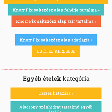
Knorr Fix sajtszósz alap
fehérje tartalma »
Knorr Fix sajtszósz alap
zsír tartalma »
Knorr Fix sajtszósz alap
adatlapja »
ÚJ ÉTEL KERESÉSE
Egyéb ételek
kategória
Összes listázása »
Alacsony szénhidrát tartalmú egyéb