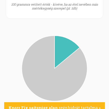
100 grammra vetített érték - kivéve, ha az étel nevében más
mértékegység szerepel (pl. 1db)
Knorr Fix sajtszósz alap
szénhidrát tartalma »