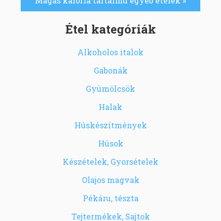
Magas kalória tartalmú egyéb ételek »
Étel kategóriák
Alkoholos italok
Gabonák
Gyümölcsök
Halak
Húskészítmények
Húsok
Készételek, Gyorsételek
Olajos magvak
Pékáru, tészta
Tejtermékek, Sajtok