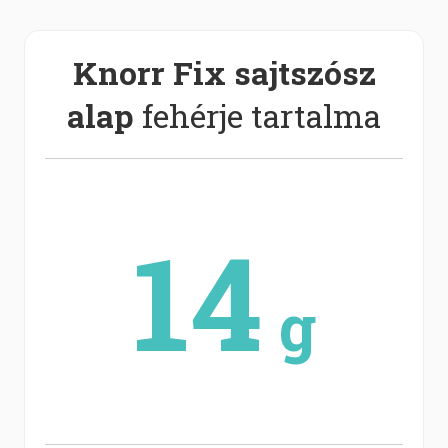
Knorr Fix sajtszósz
alap
fehérje tartalma
14
g