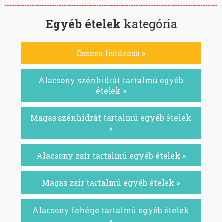
Egyéb ételek
kategória
Összes listázása »
Alacsony szénhidrát tartalmú egyéb
ételek »
Magas szénhidrát tartalmú egyéb ételek
»
Alacsony zsír tartalmú egyéb ételek »
Magas zsír tartalmú egyéb ételek »
Alacsony fehérje tartalmú egyéb ételek
»