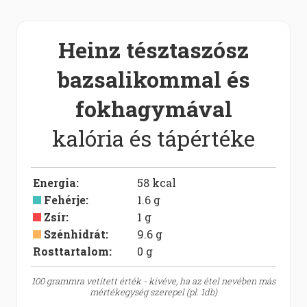
Heinz tésztaszósz
bazsalikommal és
fokhagymával
kalória és tápértéke
Energia
:
58
kcal
Fehérje
:
1.6
g
Zsír
:
1
g
Szénhidrát
:
9.6
g
Rosttartalom:
0
g
100 grammra vetített érték - kivéve, ha az étel nevében más
mértékegység szerepel (pl. 1db)