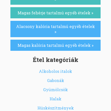
Magas fehérje tartalmú egyéb ételek »
Alacsony kalória tartalmú egyéb ételek
»
Magas kalória tartalmú egyéb ételek »
Étel kategóriák
Alkoholos italok
Gabonák
Gyümölcsök
Halak
Húskészítmények