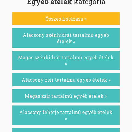
Egyéb ételek
kategória
Összes listázása »
Alacsony szénhidrát tartalmú egyéb
ételek »
Magas szénhidrát tartalmú egyéb ételek
»
Alacsony zsír tartalmú egyéb ételek »
Magas zsír tartalmú egyéb ételek »
Alacsony fehérje tartalmú egyéb ételek
»