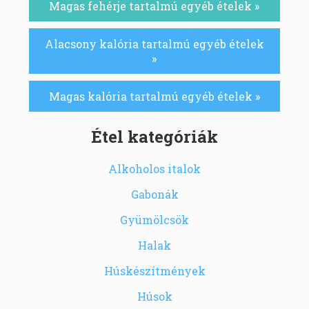
Magas fehérje tartalmú egyéb ételek »
Alacsony kalória tartalmú egyéb ételek
»
Magas kalória tartalmú egyéb ételek »
Étel kategóriák
Alkoholos italok
Gabonák
Gyümölcsök
Halak
Húskészítmények
Húsok