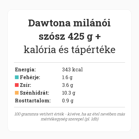
Dawtona milánói
szósz 425 g +
kalória és tápértéke
Energia
:
343
kcal
Fehérje
:
1.6
g
Zsír
:
3.6
g
Szénhidrát
:
10.3
g
Rosttartalom:
0.9
g
100 grammra vetített érték - kivéve, ha az étel nevében más
mértékegység szerepel (pl. 1db)