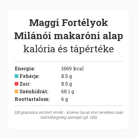
Maggi Fortélyok
Milánói makaróni alap
kalória és tápértéke
Energia
:
1669
kcal
Fehérje
:
8.5
g
Zsír
:
8.5
g
Szénhidrát
:
68.1
g
Rosttartalom:
6
g
100 grammra vetített érték - kivéve, ha az étel nevében más
mértékegység szerepel (pl. 1db)