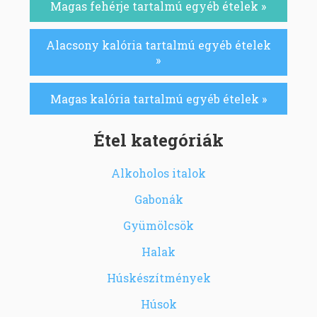
Magas fehérje tartalmú egyéb ételek »
Alacsony kalória tartalmú egyéb ételek
»
Magas kalória tartalmú egyéb ételek »
Étel kategóriák
Alkoholos italok
Gabonák
Gyümölcsök
Halak
Húskészítmények
Húsok