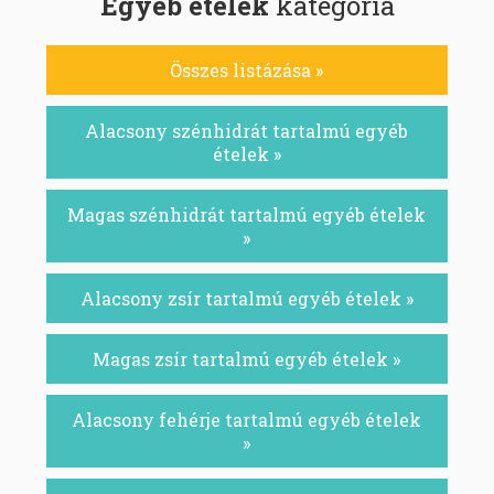
Egyéb ételek
kategória
Összes listázása »
Alacsony szénhidrát tartalmú egyéb
ételek »
Magas szénhidrát tartalmú egyéb ételek
»
Alacsony zsír tartalmú egyéb ételek »
Magas zsír tartalmú egyéb ételek »
Alacsony fehérje tartalmú egyéb ételek
»