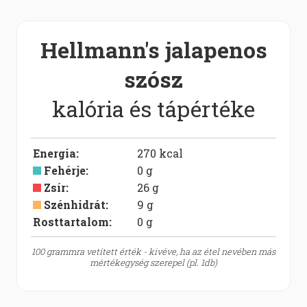
Hellmann's jalapenos
szósz
kalória és tápértéke
Energia
:
270
kcal
Fehérje
:
0
g
Zsír
:
26
g
Szénhidrát
:
9
g
Rosttartalom:
0
g
100 grammra vetített érték - kivéve, ha az étel nevében más
mértékegység szerepel (pl. 1db)