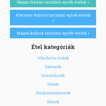
Magas fehérje tartalmú egyéb ételek »
Alacsony kalória tartalmú egyéb ételek
»
Magas kalória tartalmú egyéb ételek »
Étel kategóriák
Alkoholos italok
Gabonák
Gyümölcsök
Halak
Húskészítmények
Húsok