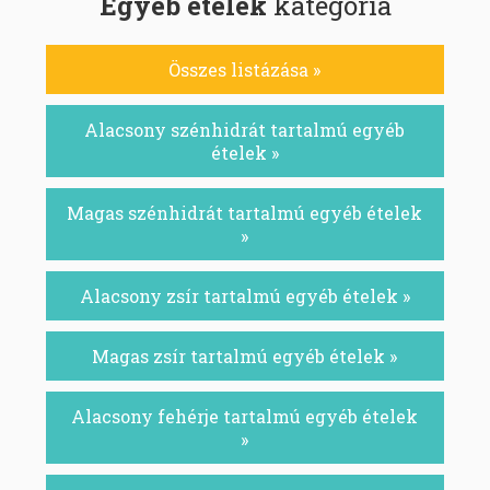
Egyéb ételek
kategória
Összes listázása »
Alacsony szénhidrát tartalmú egyéb
ételek »
Magas szénhidrát tartalmú egyéb ételek
»
Alacsony zsír tartalmú egyéb ételek »
Magas zsír tartalmú egyéb ételek »
Alacsony fehérje tartalmú egyéb ételek
»