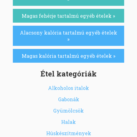
Magas fehérje tartalmú egyéb ételek »
Alacsony kalória tartalmú egyéb ételek
»
Magas kalória tartalmú egyéb ételek »
Étel kategóriák
Alkoholos italok
Gabonák
Gyümölcsök
Halak
Húskészítmények