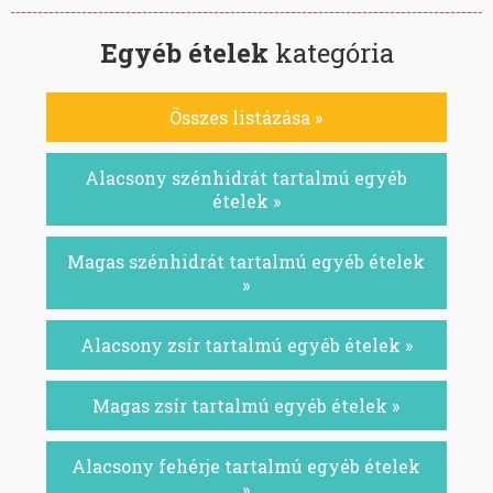
Egyéb ételek
kategória
Összes listázása »
Alacsony szénhidrát tartalmú egyéb
ételek »
Magas szénhidrát tartalmú egyéb ételek
»
Alacsony zsír tartalmú egyéb ételek »
Magas zsír tartalmú egyéb ételek »
Alacsony fehérje tartalmú egyéb ételek
»