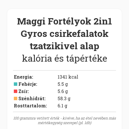
Maggi Fortélyok 2in1
Gyros csirkefalatok
tzatzikivel alap
kalória és tápértéke
Energia
:
1341
kcal
Fehérje
:
5.5
g
Zsír
:
5.6
g
Szénhidrát
:
58.3
g
Rosttartalom:
6.1
g
100 grammra vetített érték - kivéve, ha az étel nevében más
mértékegység szerepel (pl. 1db)