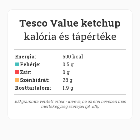
Tesco Value ketchup
kalória és tápértéke
Energia
:
500
kcal
Fehérje
:
0.5
g
Zsír
:
0
g
Szénhidrát
:
28
g
Rosttartalom:
1.9
g
100 grammra vetített érték - kivéve, ha az étel nevében más
mértékegység szerepel (pl. 1db)