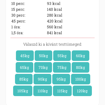
10 perc:
93
kcal
15 perc:
140
kcal
30 perc:
280
kcal
45 perc:
420
kcal
1 óra:
560
kcal
1,5 óra:
841
kcal
Válaszd ki a kívánt testtömeged:
45kg
50kg
55kg
60kg
65kg
70kg
75kg
80kg
85kg
90kg
95kg
100kg
105kg
110kg
115kg
120kg