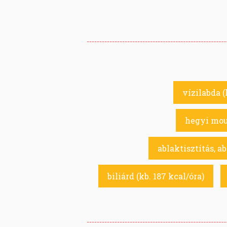
vízilabda (
hegyi moun
ablaktisztítás, a
biliárd (kb. 187 kcal/óra)