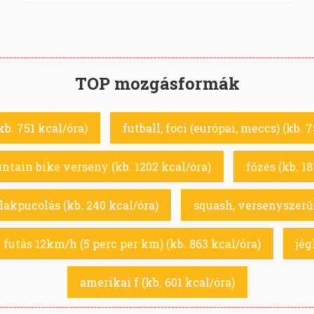
TOP mozgásformák
kb. 751 kcal/óra)
futball, foci (európai, meccs) (kb. 7
tain bike verseny (kb. 1202 kcal/óra)
főzés (kb. 1
blakpucolás (kb. 240 kcal/óra)
squash, versenyszerű 
futás 12km/h (5 perc per km) (kb. 863 kcal/óra)
jég
amerikai f (kb. 601 kcal/óra)