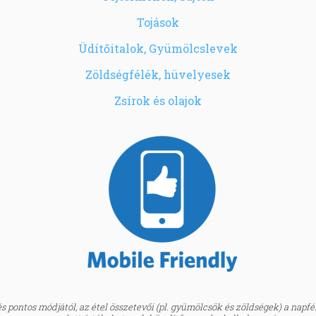
Tojások
Üdítőitalok, Gyümölcslevek
Zöldségfélék, hüvelyesek
Zsírok és olajok
 pontos módjától, az étel összetevői (pl. gyümölcsök és zöldségek) a napfény