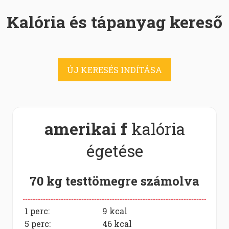
Kalória és tápanyag kereső
ÚJ KERESÉS INDÍTÁSA
amerikai f
kalória
égetése
70 kg testtömegre számolva
1 perc:
9
kcal
5 perc:
46
kcal