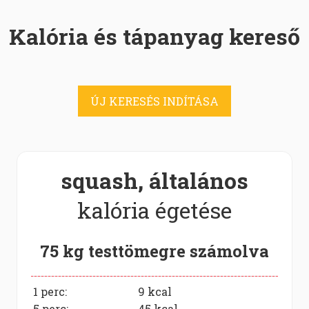
Kalória és tápanyag kereső
ÚJ KERESÉS INDÍTÁSA
squash, általános
kalória égetése
75 kg testtömegre számolva
1 perc:
9
kcal
5 perc:
45
kcal