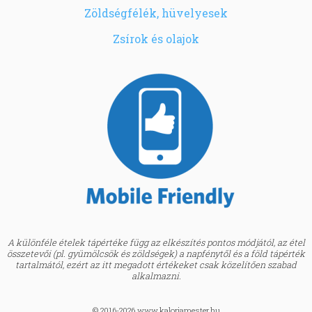
Zöldségfélék, hüvelyesek
Zsírok és olajok
A különféle ételek tápértéke függ az elkészítés pontos módjától, az étel
összetevői (pl. gyümölcsök és zöldségek) a napfénytől és a föld tápérték
tartalmától, ezért az itt megadott értékeket csak közelítően szabad
alkalmazni.
© 2016-2026 www.kaloriamester.hu