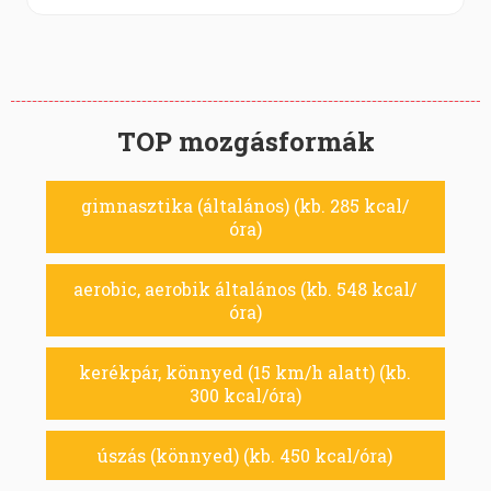
TOP mozgásformák
gimnasztika (általános) (kb. 285 kcal/
óra)
aerobic, aerobik általános (kb. 548 kcal/
óra)
kerékpár, könnyed (15 km/h alatt) (kb.
300 kcal/óra)
úszás (könnyed) (kb. 450 kcal/óra)