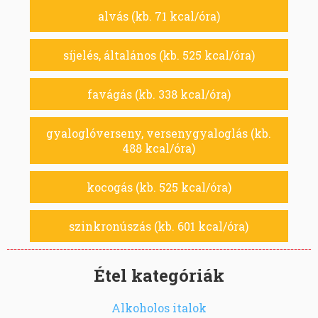
alvás (kb. 71 kcal/óra)
síjelés, általános (kb. 525 kcal/óra)
favágás (kb. 338 kcal/óra)
gyaloglóverseny, versenygyaloglás (kb.
488 kcal/óra)
kocogás (kb. 525 kcal/óra)
szinkronúszás (kb. 601 kcal/óra)
Étel kategóriák
Alkoholos italok