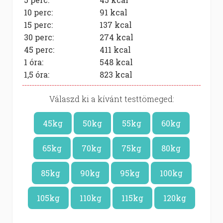
10 perc:
91
kcal
15 perc:
137
kcal
30 perc:
274
kcal
45 perc:
411
kcal
1 óra:
548
kcal
1,5 óra:
823
kcal
Válaszd ki a kívánt testtömeged:
45kg
50kg
55kg
60kg
65kg
70kg
75kg
80kg
85kg
90kg
95kg
100kg
105kg
110kg
115kg
120kg