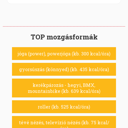
TOP mozgásformák
jóga (power), powerjóga (kb. 300 kcal/óra)
gyorsúszás (könnyed) (kb. 435 kcal/óra)
kerékpározás - hegyi, BMX,
mountainbike (kb. 639 kcal/óra)
roller (kb. 525 kcal/óra)
tévé nézés, televízió nézés (kb. 75 kcal/