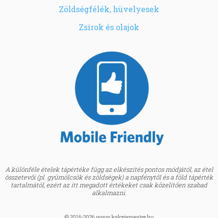
Zöldségfélék, hüvelyesek
Zsírok és olajok
A különféle ételek tápértéke függ az elkészítés pontos módjától, az étel
összetevői (pl. gyümölcsök és zöldségek) a napfénytől és a föld tápérték
tartalmától, ezért az itt megadott értékeket csak közelítően szabad
alkalmazni.
© 2016-2026 www.kaloriamester.hu