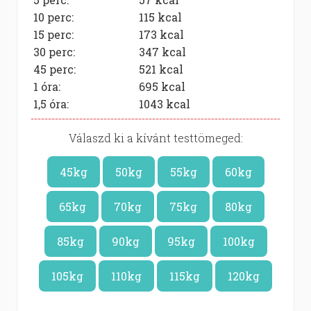
10 perc:
115
kcal
15 perc:
173
kcal
30 perc:
347
kcal
45 perc:
521
kcal
1 óra:
695
kcal
1,5 óra:
1043
kcal
Válaszd ki a kívánt testtömeged:
45kg
50kg
55kg
60kg
65kg
70kg
75kg
80kg
85kg
90kg
95kg
100kg
105kg
110kg
115kg
120kg