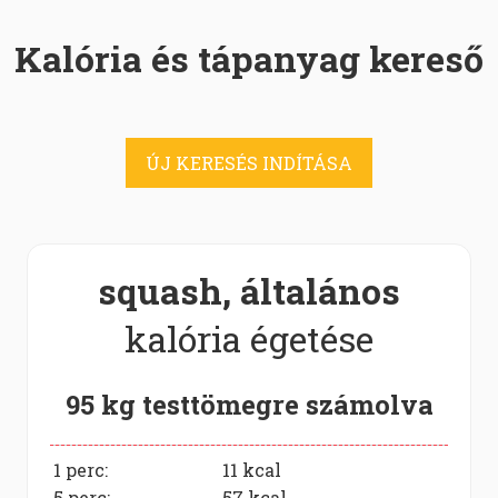
Kalória és tápanyag kereső
ÚJ KERESÉS INDÍTÁSA
squash, általános
kalória égetése
95 kg testtömegre számolva
1 perc:
11
kcal
5 perc:
57
kcal