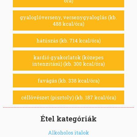
óra)
gyaloglóverseny, versenygyaloglás (kb.
488 kcal/óra)
hátúszás (kb. 714 kcal/óra)
kardió gyakorlatok (közepes
intenzitású) (kb. 300 kcal/óra)
favágás (kb. 338 kcal/óra)
céllövészet (pisztoly) (kb. 187 kcal/óra)
Étel kategóriák
Alkoholos italok