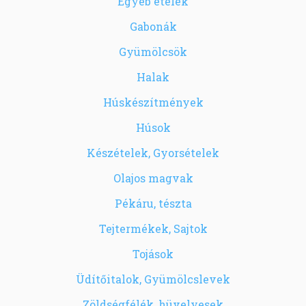
Egyéb ételek
Gabonák
Gyümölcsök
Halak
Húskészítmények
Húsok
Készételek, Gyorsételek
Olajos magvak
Pékáru, tészta
Tejtermékek, Sajtok
Tojások
Üdítőitalok, Gyümölcslevek
Zöldségfélék, hüvelyesek