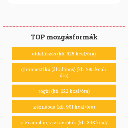
TOP mozgásformák
oldalúszás (kb. 525 kcal/óra)
gimnasztika (általános) (kb. 285 kcal/
óra)
rögbi (kb. 623 kcal/óra)
kézilabda (kb. 901 kcal/óra)
vízi aerobic, vízi aerobik (kb. 398 kcal/