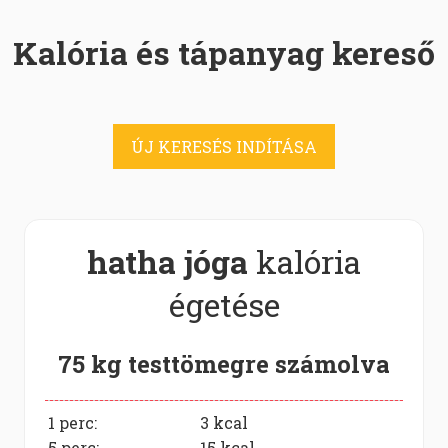
Kalória és tápanyag kereső
ÚJ KERESÉS INDÍTÁSA
hatha jóga
kalória
égetése
75 kg testtömegre számolva
1 perc:
3
kcal
5 perc:
15
kcal