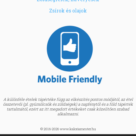
Zsírok és olajok
A különféle ételek tápértéke függ az elkészítés pontos módjától, az étel
összetevői (pl. gyümölcsök és zöldségek) a napfénytől és a föld tápérték
tartalmától, ezért az itt megadott értékeket csak közelítően szabad
alkalmazni.
© 2016-2026 www.kaloriamester.hu