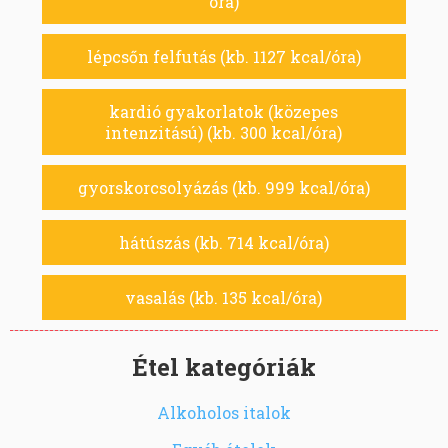
óra)
lépcsőn felfutás (kb. 1127 kcal/óra)
kardió gyakorlatok (közepes
intenzitású) (kb. 300 kcal/óra)
gyorskorcsolyázás (kb. 999 kcal/óra)
hátúszás (kb. 714 kcal/óra)
vasalás (kb. 135 kcal/óra)
Étel kategóriák
Alkoholos italok