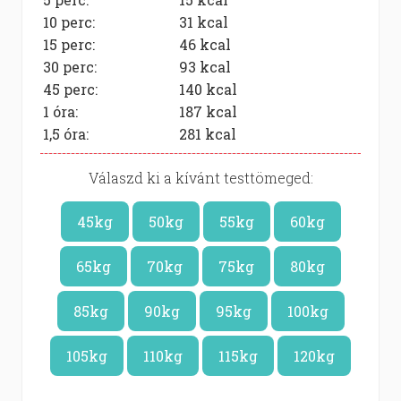
10 perc:
31
kcal
15 perc:
46
kcal
30 perc:
93
kcal
45 perc:
140
kcal
1 óra:
187
kcal
1,5 óra:
281
kcal
Válaszd ki a kívánt testtömeged:
45kg
50kg
55kg
60kg
65kg
70kg
75kg
80kg
85kg
90kg
95kg
100kg
105kg
110kg
115kg
120kg