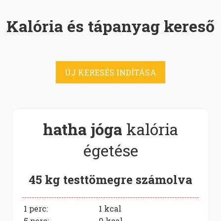
Kalória és tápanyag kereső
ÚJ KERESÉS INDÍTÁSA
hatha jóga
kalória
égetése
45 kg testtömegre számolva
1 perc:
1
kcal
5 perc:
9
kcal