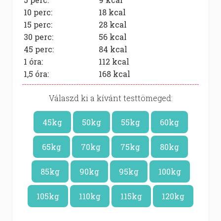
10 perc:
18
kcal
15 perc:
28
kcal
30 perc:
56
kcal
45 perc:
84
kcal
1 óra:
112
kcal
1,5 óra:
168
kcal
Válaszd ki a kívánt testtömeged:
45kg
50kg
55kg
60kg
65kg
70kg
75kg
80kg
85kg
90kg
95kg
100kg
105kg
110kg
115kg
120kg