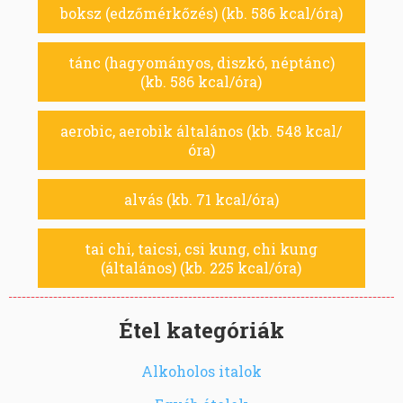
boksz (edzőmérkőzés) (kb. 586 kcal/óra)
tánc (hagyományos, diszkó, néptánc)
(kb. 586 kcal/óra)
aerobic, aerobik általános (kb. 548 kcal/
óra)
alvás (kb. 71 kcal/óra)
tai chi, taicsi, csi kung, chi kung
(általános) (kb. 225 kcal/óra)
Étel kategóriák
Alkoholos italok