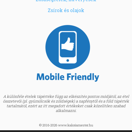
Zsírok és olajok
A különféle ételek tápértéke függ az elkészítés pontos módjától, az étel
összetevői (pl. gyümölcsök és zöldségek) a napfénytől és a föld tápérték
tartalmától, ezért az itt megadott értékeket csak közelítően szabad
alkalmazni.
© 2016-2026 www.kaloriamester.hu