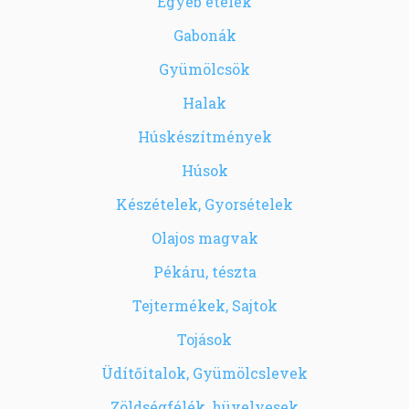
Egyéb ételek
Gabonák
Gyümölcsök
Halak
Húskészítmények
Húsok
Készételek, Gyorsételek
Olajos magvak
Pékáru, tészta
Tejtermékek, Sajtok
Tojások
Üdítőitalok, Gyümölcslevek
Zöldségfélék, hüvelyesek