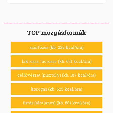
TOP mozgásformák
szörfözés (kb. 225 kcal/óra)
lakrossz, lacrosse (kb. 601 kcal/óra)
céllövészet (pisztoly) (kb. 187 kcal/óra)
kocogás (kb. 525 kcal/óra)
futás (általános) (kb. 601 kcal/óra)