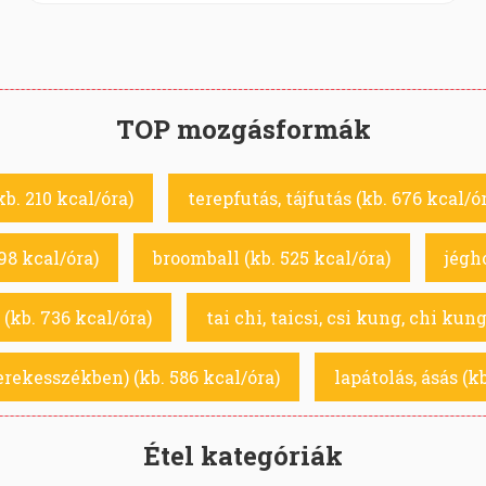
TOP mozgásformák
kb. 210 kcal/óra)
terepfutás, tájfutás (kb. 676 kcal/ó
398 kcal/óra)
broomball (kb. 525 kcal/óra)
jégho
(kb. 736 kcal/óra)
tai chi, taicsi, csi kung, chi kung
erekesszékben) (kb. 586 kcal/óra)
lapátolás, ásás (k
Étel kategóriák