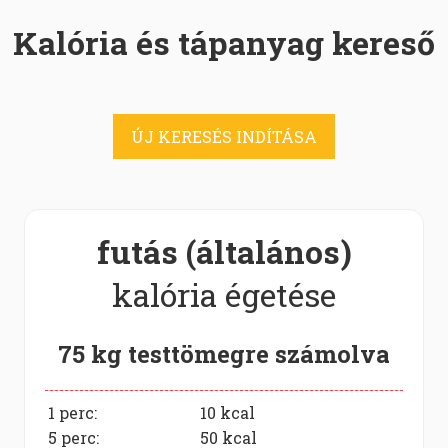
Kalória és tápanyag kereső
ÚJ KERESÉS INDÍTÁSA
futás (általános)
kalória égetése
75 kg testtömegre számolva
1 perc:
10
kcal
5 perc:
50
kcal