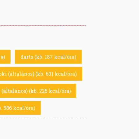
ra)
darts (kb. 187 kcal/óra)
ki (általános) (kb. 601 kcal/óra)
 (általános) (kb. 225 kcal/óra)
b. 586 kcal/óra)