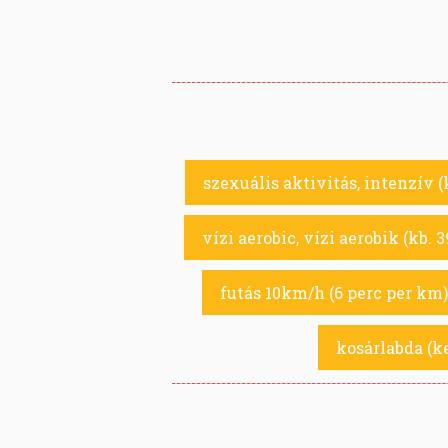
szexuális aktivitás, intenzív (
vízi aerobic, vízi aerobik (kb. 
futás 10km/h (6 perc per km) 
kosárlabda (k