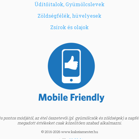
Üdítőitalok, Gyümölcslevek
Zöldségfélék, hüvelyesek
Zsírok és olajok
 pontos módjától, az étel összetevői (pl. gyümölcsök és zöldségek) a napfény
megadott értékeket csak közelítően szabad alkalmazni.
© 2016-2026 www.kaloriamester.hu