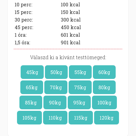
10 perc:
100
kcal
15 perc:
150
kcal
30 perc:
300
kcal
45 perc:
450
kcal
1 óra:
601
kcal
1,5 óra:
901
kcal
Válaszd ki a kívánt testtömeged:
45kg
50kg
55kg
60kg
65kg
70kg
75kg
80kg
85kg
90kg
95kg
100kg
105kg
110kg
115kg
120kg