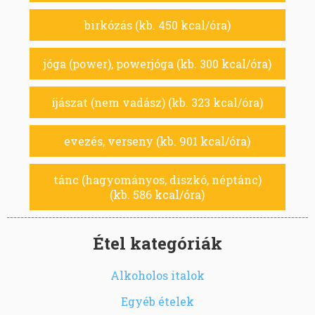
birkózás (kb. 450 kcal/óra)
jóga (power), powerjóga (kb. 300 kcal/óra)
íjászat (nem vadász) (kb. 323 kcal/óra)
evezés, verseny (kb. 901 kcal/óra)
tánc (hagyományos, diszkó, néptánc)
(kb. 586 kcal/óra)
Étel kategóriák
Alkoholos italok
Egyéb ételek