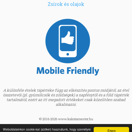
Zsírok és olajok
A különféle ételek tápértéke függ az elkészítés pontos módjától, az étel
összetevői (pl. gyümölcsök és zöldségek) a napfénytől és a föld tápérték
tartalmától, ezért az itt megadott értékeket csak közelítően szabad
alkalmazni.
© 2016-2026 www.kaloriamester.hu
created by
Webfaktor
Weboldalainkon cookie-kat (sütiket) használunk, hogy személyre
Értem