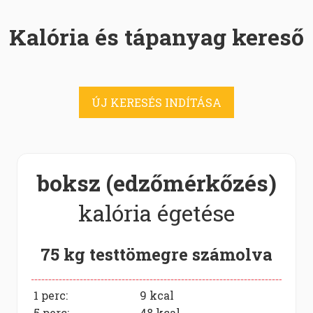
Kalória és tápanyag kereső
ÚJ KERESÉS INDÍTÁSA
boksz (edzőmérkőzés)
kalória égetése
75 kg testtömegre számolva
1 perc:
9
kcal
5 perc:
48
kcal