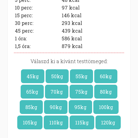
10 perc:
97
kcal
15 perc:
146
kcal
30 perc:
293
kcal
45 perc:
439
kcal
1 óra:
586
kcal
1,5 óra:
879
kcal
Válaszd ki a kívánt testtömeged:
45kg
50kg
55kg
60kg
65kg
70kg
75kg
80kg
85kg
90kg
95kg
100kg
105kg
110kg
115kg
120kg