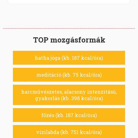
TOP mozgásformák
hatha jóga (kb. 187 kcal/óra)
meditáció (kb. 75 kcal/óra)
harcművészetes, alacsony intenzitású,
gyakorlás (kb. 398 kcal/óra)
főzés (kb. 187 kcal/óra)
vízilabda (kb. 751 kcal/óra)