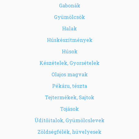
Gabonák
Gyümölcsök
Halak
Húskészítmények
Húsok
Készételek, Gyorsételek
Olajos magvak
Pékáru, tészta
Tejtermékek, Sajtok
Tojások
Üdítőitalok, Gyümölcslevek
Zöldségfélék, hüvelyesek