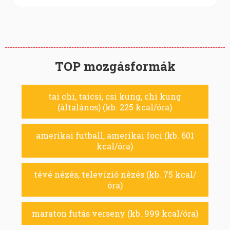
TOP mozgásformák
tai chi, taicsi, csi kung, chi kung
(általános) (kb. 225 kcal/óra)
amerikai futball, amerikai foci (kb. 601
kcal/óra)
tévé nézés, televízió nézés (kb. 75 kcal/
óra)
maraton futás verseny (kb. 999 kcal/óra)