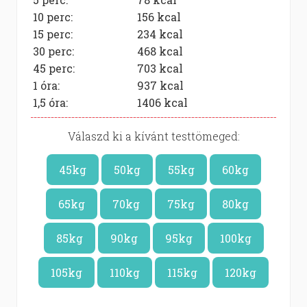
10 perc:
156
kcal
15 perc:
234
kcal
30 perc:
468
kcal
45 perc:
703
kcal
1 óra:
937
kcal
1,5 óra:
1406
kcal
Válaszd ki a kívánt testtömeged:
45kg
50kg
55kg
60kg
65kg
70kg
75kg
80kg
85kg
90kg
95kg
100kg
105kg
110kg
115kg
120kg