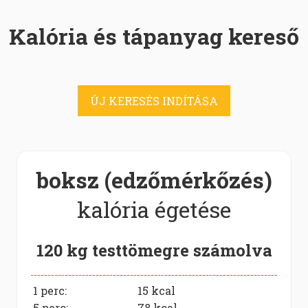
Kalória és tápanyag kereső
ÚJ KERESÉS INDÍTÁSA
boksz (edzőmérkőzés)
kalória égetése
120 kg testtömegre számolva
1 perc:
15
kcal
5 perc:
78
kcal