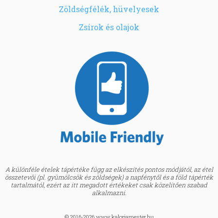
Zöldségfélék, hüvelyesek
Zsírok és olajok
A különféle ételek tápértéke függ az elkészítés pontos módjától, az étel
összetevői (pl. gyümölcsök és zöldségek) a napfénytől és a föld tápérték
tartalmától, ezért az itt megadott értékeket csak közelítően szabad
alkalmazni.
© 2016-2026 www.kaloriamester.hu