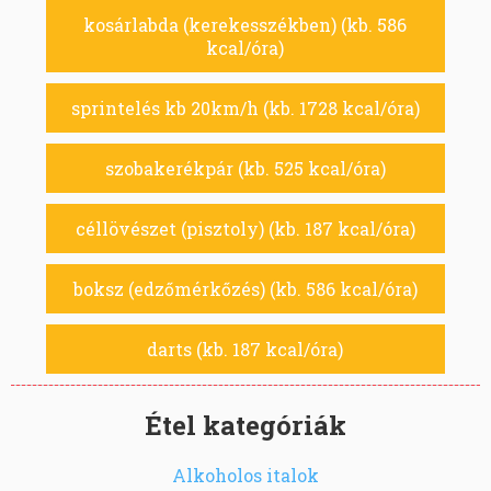
kosárlabda (kerekesszékben) (kb. 586
kcal/óra)
sprintelés kb 20km/h (kb. 1728 kcal/óra)
szobakerékpár (kb. 525 kcal/óra)
céllövészet (pisztoly) (kb. 187 kcal/óra)
boksz (edzőmérkőzés) (kb. 586 kcal/óra)
darts (kb. 187 kcal/óra)
Étel kategóriák
Alkoholos italok