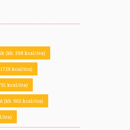
ik (kb. 398 kcal/óra)
1728 kcal/óra)
751 kcal/óra)
 (kb. 563 kcal/óra)
l/óra)