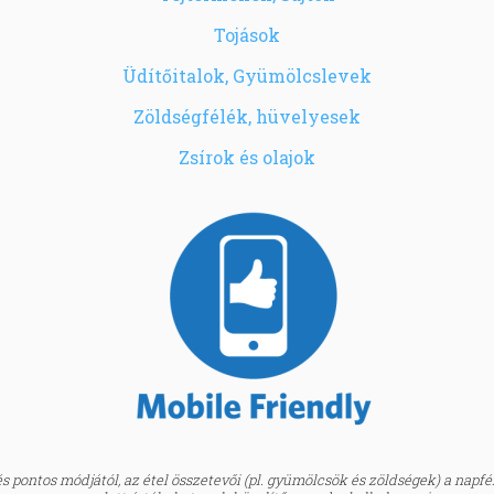
Tojások
Üdítőitalok, Gyümölcslevek
Zöldségfélék, hüvelyesek
Zsírok és olajok
 pontos módjától, az étel összetevői (pl. gyümölcsök és zöldségek) a napfény