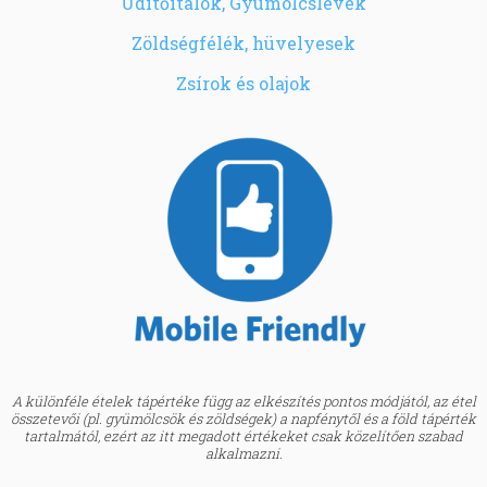
Üdítőitalok, Gyümölcslevek
Zöldségfélék, hüvelyesek
Zsírok és olajok
A különféle ételek tápértéke függ az elkészítés pontos módjától, az étel
összetevői (pl. gyümölcsök és zöldségek) a napfénytől és a föld tápérték
tartalmától, ezért az itt megadott értékeket csak közelítően szabad
alkalmazni.