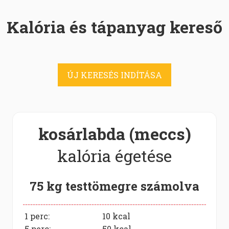
Kalória és tápanyag kereső
ÚJ KERESÉS INDÍTÁSA
kosárlabda (meccs)
kalória égetése
75 kg testtömegre számolva
1 perc:
10
kcal
5 perc:
50
kcal