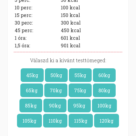
10 perc:
100
kcal
15 perc:
150
kcal
30 perc:
300
kcal
45 perc:
450
kcal
1 óra:
601
kcal
1,5 óra:
901
kcal
Válaszd ki a kívánt testtömeged:
45kg
50kg
55kg
60kg
65kg
70kg
75kg
80kg
85kg
90kg
95kg
100kg
105kg
110kg
115kg
120kg