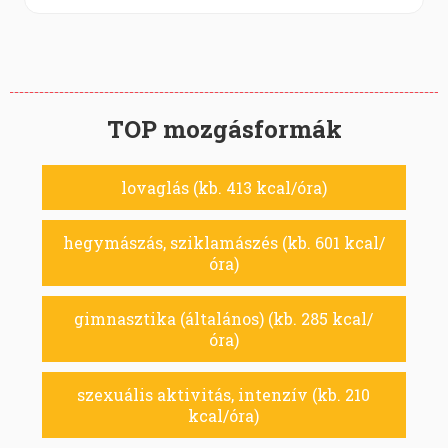
TOP mozgásformák
lovaglás (kb. 413 kcal/óra)
hegymászás, sziklamászés (kb. 601 kcal/
óra)
gimnasztika (általános) (kb. 285 kcal/
óra)
szexuális aktivitás, intenzív (kb. 210
kcal/óra)