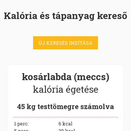
Kalória és tápanyag kereső
ÚJ KERESÉS INDÍTÁSA
kosárlabda (meccs)
kalória égetése
45 kg testtömegre számolva
1 perc:
6
kcal
5 perc:
30
kcal