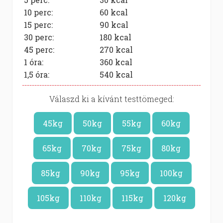
10 perc:
60
kcal
15 perc:
90
kcal
30 perc:
180
kcal
45 perc:
270
kcal
1 óra:
360
kcal
1,5 óra:
540
kcal
Válaszd ki a kívánt testtömeged:
45kg
50kg
55kg
60kg
65kg
70kg
75kg
80kg
85kg
90kg
95kg
100kg
105kg
110kg
115kg
120kg