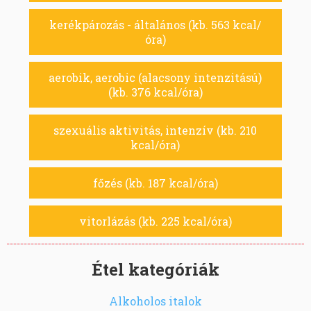
kerékpározás - általános (kb. 563 kcal/
óra)
aerobik, aerobic (alacsony intenzitású)
(kb. 376 kcal/óra)
szexuális aktivitás, intenzív (kb. 210
kcal/óra)
főzés (kb. 187 kcal/óra)
vitorlázás (kb. 225 kcal/óra)
Étel kategóriák
Alkoholos italok