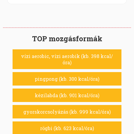
TOP mozgásformák
vízi aerobic, vízi aerobik (kb. 398 kcal/
óra)
pingpong (kb. 300 kcal/óra)
kézilabda (kb. 901 kcal/óra)
gyorskorcsolyázás (kb. 999 kcal/óra)
rögbi (kb. 623 kcal/óra)