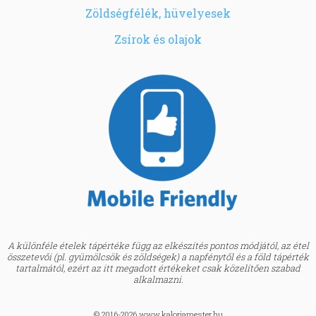
Zöldségfélék, hüvelyesek
Zsírok és olajok
A különféle ételek tápértéke függ az elkészítés pontos módjától, az étel
összetevői (pl. gyümölcsök és zöldségek) a napfénytől és a föld tápérték
tartalmától, ezért az itt megadott értékeket csak közelítően szabad
alkalmazni.
© 2016-2026 www.kaloriamester.hu