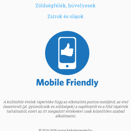
Zöldségfélék, hüvelyesek
Zsírok és olajok
A különféle ételek tápértéke függ az elkészítés pontos módjától, az étel
összetevői (pl. gyümölcsök és zöldségek) a napfénytől és a föld tápérték
tartalmától, ezért az itt megadott értékeket csak közelítően szabad
alkalmazni.
© 2016-2026 www.kaloriamester.hu