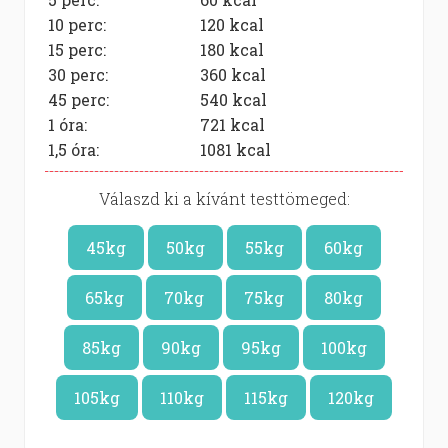
10 perc:
120
kcal
15 perc:
180
kcal
30 perc:
360
kcal
45 perc:
540
kcal
1 óra:
721
kcal
1,5 óra:
1081
kcal
Válaszd ki a kívánt testtömeged:
45kg
50kg
55kg
60kg
65kg
70kg
75kg
80kg
85kg
90kg
95kg
100kg
105kg
110kg
115kg
120kg