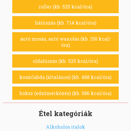
roller (kb. 525 kcal/óra)
hátúszás (kb. 714 kcal/óra)
autó mosás, autó waxolás (kb. 150 kcal/
óra)
oldalúszás (kb. 525 kcal/óra)
kosárlabda (általános) (kb. 488 kcal/óra)
boksz (edzőmérkőzés) (kb. 586 kcal/óra)
Étel kategóriák
Alkoholos italok