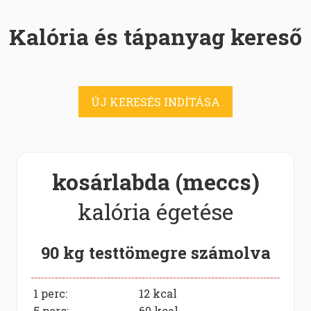
Kalória és tápanyag kereső
ÚJ KERESÉS INDÍTÁSA
kosárlabda (meccs)
kalória égetése
90 kg testtömegre számolva
1 perc:
12
kcal
5 perc:
60
kcal