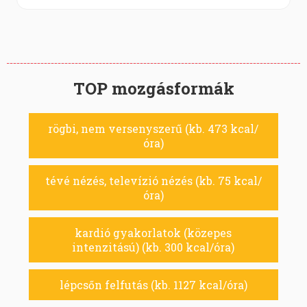
TOP mozgásformák
rögbi, nem versenyszerű (kb. 473 kcal/
óra)
tévé nézés, televízió nézés (kb. 75 kcal/
óra)
kardió gyakorlatok (közepes
intenzitású) (kb. 300 kcal/óra)
lépcsőn felfutás (kb. 1127 kcal/óra)