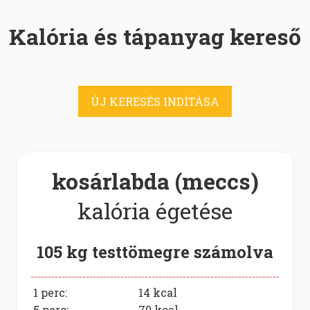
Kalória és tápanyag kereső
ÚJ KERESÉS INDÍTÁSA
kosárlabda (meccs)
kalória égetése
105 kg testtömegre számolva
1 perc:
14
kcal
5 perc:
70
kcal