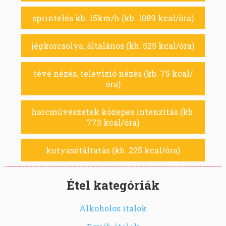
sprintelés kb. 15km/h (kb. 1089 kcal/óra)
jégkorcsolya, általános (kb. 525 kcal/óra)
tévé nézés, televízió nézés (kb. 75 kcal/
óra)
harcművészetek közepes intenzitás (kb.
773 kcal/óra)
kutyasétáltatás (kb. 225 kcal/óra)
Étel kategóriák
Alkoholos italok