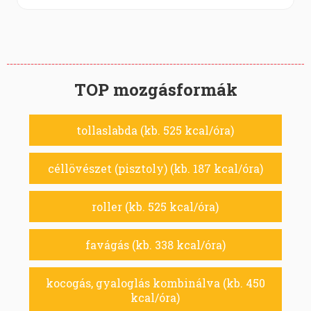
TOP mozgásformák
tollaslabda (kb. 525 kcal/óra)
céllövészet (pisztoly) (kb. 187 kcal/óra)
roller (kb. 525 kcal/óra)
favágás (kb. 338 kcal/óra)
kocogás, gyaloglás kombinálva (kb. 450
kcal/óra)