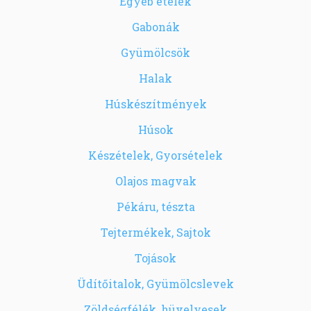
Egyéb ételek
Gabonák
Gyümölcsök
Halak
Húskészítmények
Húsok
Készételek, Gyorsételek
Olajos magvak
Pékáru, tészta
Tejtermékek, Sajtok
Tojások
Üdítőitalok, Gyümölcslevek
Zöldségfélék, hüvelyesek