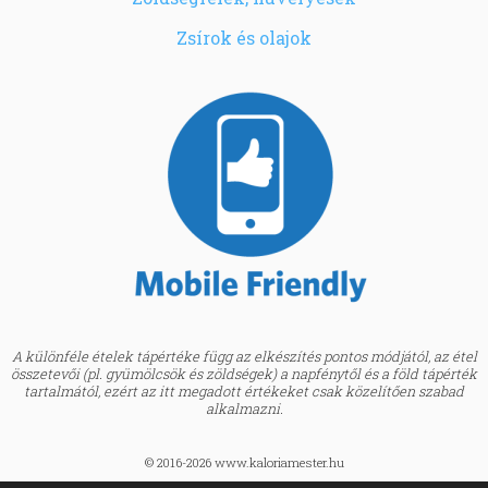
Zsírok és olajok
A különféle ételek tápértéke függ az elkészítés pontos módjától, az étel
összetevői (pl. gyümölcsök és zöldségek) a napfénytől és a föld tápérték
tartalmától, ezért az itt megadott értékeket csak közelítően szabad
alkalmazni.
© 2016-2026 www.kaloriamester.hu