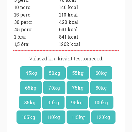
10 perc:
140
kcal
15 perc:
210
kcal
30 perc:
420
kcal
45 perc:
631
kcal
1 óra:
841
kcal
1,5 óra:
1262
kcal
Válaszd ki a kívánt testtömeged:
45kg
50kg
55kg
60kg
65kg
70kg
75kg
80kg
85kg
90kg
95kg
100kg
105kg
110kg
115kg
120kg