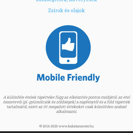
Zsírok és olajok
A különféle ételek tápértéke függ az elkészítés pontos módjától, az étel
összetevői (pl. gyümölcsök és zöldségek) a napfénytől és a föld tápérték
tartalmától, ezért az itt megadott értékeket csak közelítően szabad
alkalmazni.
© 2016-2026 www.kaloriamester.hu