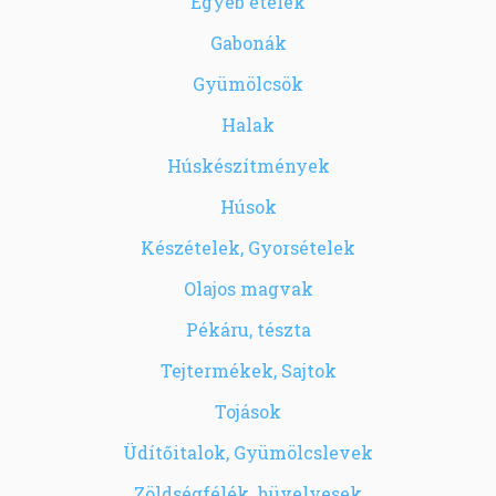
Egyéb ételek
Gabonák
Gyümölcsök
Halak
Húskészítmények
Húsok
Készételek, Gyorsételek
Olajos magvak
Pékáru, tészta
Tejtermékek, Sajtok
Tojások
Üdítőitalok, Gyümölcslevek
Zöldségfélék, hüvelyesek