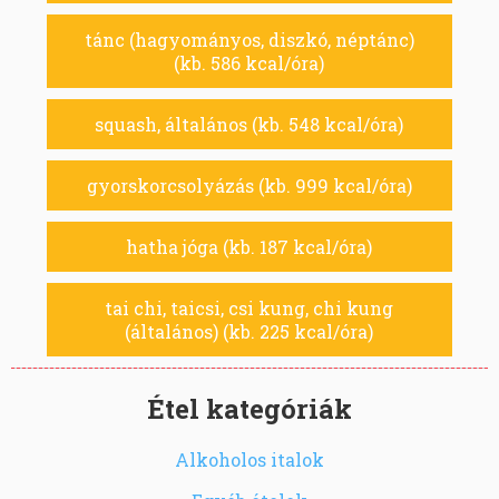
tánc (hagyományos, diszkó, néptánc)
(kb. 586 kcal/óra)
squash, általános (kb. 548 kcal/óra)
gyorskorcsolyázás (kb. 999 kcal/óra)
hatha jóga (kb. 187 kcal/óra)
tai chi, taicsi, csi kung, chi kung
(általános) (kb. 225 kcal/óra)
Étel kategóriák
Alkoholos italok