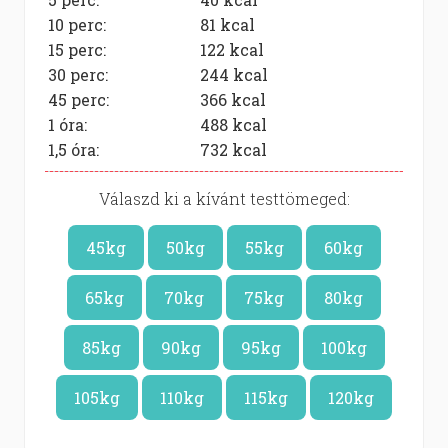
10 perc:
81
kcal
15 perc:
122
kcal
30 perc:
244
kcal
45 perc:
366
kcal
1 óra:
488
kcal
1,5 óra:
732
kcal
Válaszd ki a kívánt testtömeged:
45kg
50kg
55kg
60kg
65kg
70kg
75kg
80kg
85kg
90kg
95kg
100kg
105kg
110kg
115kg
120kg