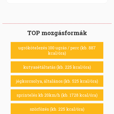
TOP mozgásformák
ugrókötelezés 100 ugrás / perc (kb. 887
kcal/óra)
kutyasétáltatás (kb. 225 kcal/óra)
jégkorcsolya, általános (kb. 525 kcal/óra)
sprintelés kb 20km/h (kb. 1728 kcal/óra)
szörfözés (kb. 225 kcal/óra)