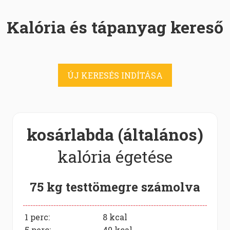
Kalória és tápanyag kereső
ÚJ KERESÉS INDÍTÁSA
kosárlabda (általános)
kalória égetése
75 kg testtömegre számolva
1 perc:
8
kcal
5 perc:
40
kcal