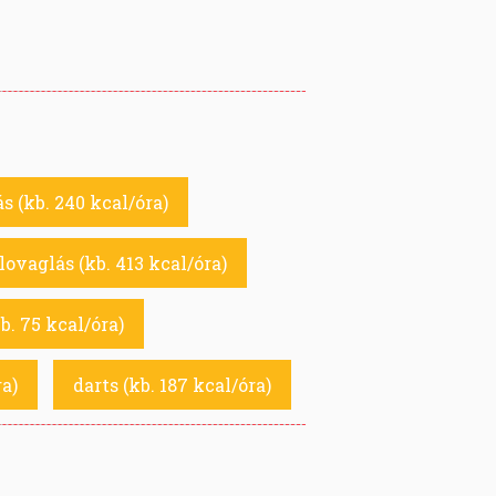
s (kb. 240 kcal/óra)
lovaglás (kb. 413 kcal/óra)
b. 75 kcal/óra)
a)
darts (kb. 187 kcal/óra)