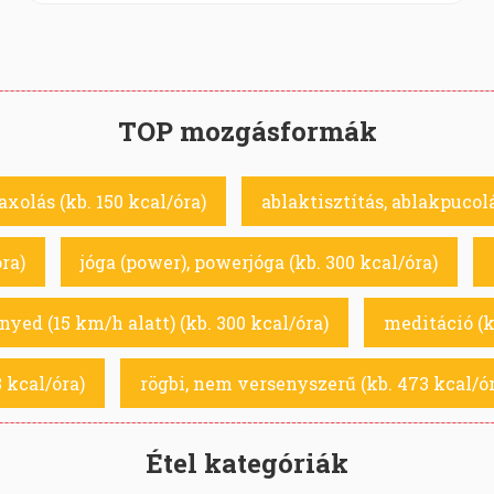
TOP mozgásformák
xolás (kb. 150 kcal/óra)
ablaktisztítás, ablakpucolá
ra)
jóga (power), powerjóga (kb. 300 kcal/óra)
yed (15 km/h alatt) (kb. 300 kcal/óra)
meditáció (k
 kcal/óra)
rögbi, nem versenyszerű (kb. 473 kcal/ór
Étel kategóriák