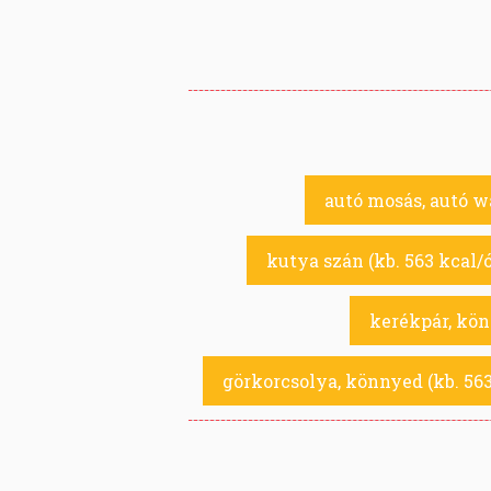
autó mosás, autó wa
kutya szán (kb. 563 kcal/ó
kerékpár, könn
görkorcsolya, könnyed (kb. 563