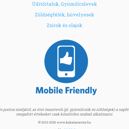
Üdítőitalok, Gyümölcslevek
Zöldségfélék, hüvelyesek
Zsírok és olajok
 pontos módjától, az étel összetevői (pl. gyümölcsök és zöldségek) a napfény
megadott értékeket csak közelítően szabad alkalmazni.
© 2016-2026 www.kaloriamester.hu