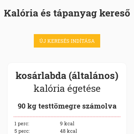
Kalória és tápanyag kereső
ÚJ KERESÉS INDÍTÁSA
kosárlabda (általános)
kalória égetése
90 kg testtömegre számolva
1 perc:
9
kcal
5 perc:
48
kcal