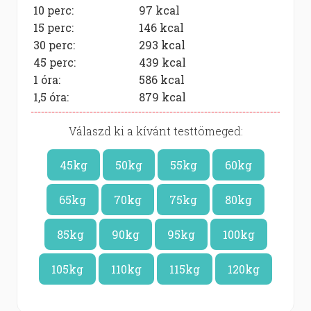
10 perc:
97
kcal
15 perc:
146
kcal
30 perc:
293
kcal
45 perc:
439
kcal
1 óra:
586
kcal
1,5 óra:
879
kcal
Válaszd ki a kívánt testtömeged:
45kg
50kg
55kg
60kg
65kg
70kg
75kg
80kg
85kg
90kg
95kg
100kg
105kg
110kg
115kg
120kg