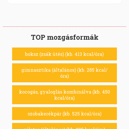
TOP mozgásformák
boksz (zsák ütés) (kb. 413 kcal/óra)
gimnasztika (általános) (kb. 285 kcal/
óra)
kocogás, gyaloglás kombinálva (kb. 450
kcal/óra)
szobakerékpár (kb. 525 kcal/óra)