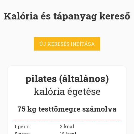
Kalória és tápanyag kereső
ÚJ KERESÉS INDÍTÁSA
pilates (általános)
kalória égetése
75 kg testtömegre számolva
1 perc:
3
kcal
5 perc:
18
kcal