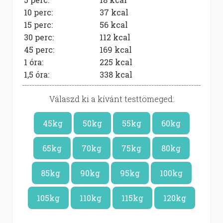
10 perc:
37
kcal
15 perc:
56
kcal
30 perc:
112
kcal
45 perc:
169
kcal
1 óra:
225
kcal
1,5 óra:
338
kcal
Válaszd ki a kívánt testtömeged:
45kg
50kg
55kg
60kg
65kg
70kg
75kg
80kg
85kg
90kg
95kg
100kg
105kg
110kg
115kg
120kg