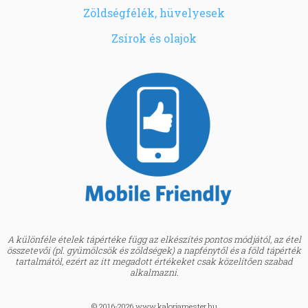
Zöldségfélék, hüvelyesek
Zsírok és olajok
A különféle ételek tápértéke függ az elkészítés pontos módjától, az étel
összetevői (pl. gyümölcsök és zöldségek) a napfénytől és a föld tápérték
tartalmától, ezért az itt megadott értékeket csak közelítően szabad
alkalmazni.
© 2016-2026 www.kaloriamester.hu