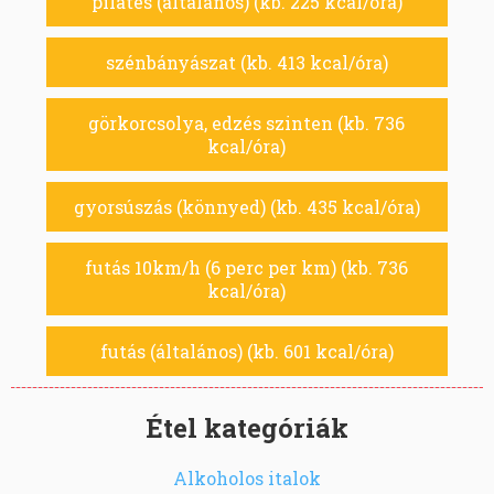
pilates (általános) (kb. 225 kcal/óra)
szénbányászat (kb. 413 kcal/óra)
görkorcsolya, edzés szinten (kb. 736
kcal/óra)
gyorsúszás (könnyed) (kb. 435 kcal/óra)
futás 10km/h (6 perc per km) (kb. 736
kcal/óra)
futás (általános) (kb. 601 kcal/óra)
Étel kategóriák
Alkoholos italok