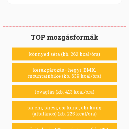
TOP mozgásformák
könnyed séta (kb. 262 kcal/óra)
kerékpározás - hegyi, BMX,
mountainbike (kb. 639 kcal/óra)
lovaglás (kb. 413 kcal/óra)
tai chi, taicsi, csi kung, chi kung
(általános) (kb. 225 kcal/óra)