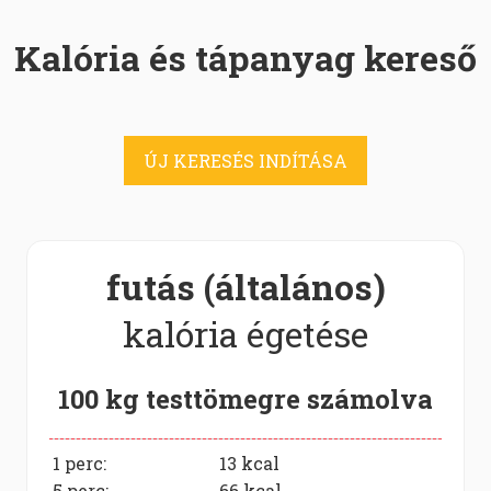
Kalória és tápanyag kereső
ÚJ KERESÉS INDÍTÁSA
futás (általános)
kalória égetése
100 kg testtömegre számolva
1 perc:
13
kcal
5 perc:
66
kcal