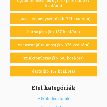
ugrókötelezés 100 ugrás / perc (kb. 887
kcal/óra)
squash, versenyszerű (kb. 751 kcal/óra)
hatha jóga (kb. 187 kcal/óra)
vadászat (általános) (kb. 376 kcal/óra)
szinkronúszás (kb. 601 kcal/óra)
darts (kb. 187 kcal/óra)
Étel kategóriák
Alkoholos italok