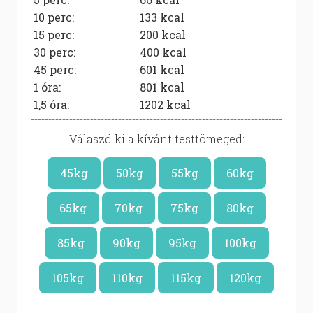
10 perc:
133
kcal
15 perc:
200
kcal
30 perc:
400
kcal
45 perc:
601
kcal
1 óra:
801
kcal
1,5 óra:
1202
kcal
Válaszd ki a kívánt testtömeged:
45kg
50kg
55kg
60kg
65kg
70kg
75kg
80kg
85kg
90kg
95kg
100kg
105kg
110kg
115kg
120kg