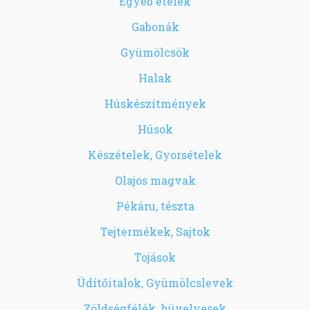
Egyéb ételek
Gabonák
Gyümölcsök
Halak
Húskészítmények
Húsok
Készételek, Gyorsételek
Olajos magvak
Pékáru, tészta
Tejtermékek, Sajtok
Tojások
Üdítőitalok, Gyümölcslevek
Zöldségfélék, hüvelyesek