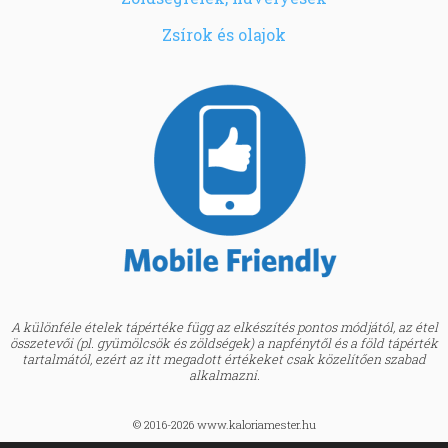
Zsírok és olajok
A különféle ételek tápértéke függ az elkészítés pontos módjától, az étel
összetevői (pl. gyümölcsök és zöldségek) a napfénytől és a föld tápérték
tartalmától, ezért az itt megadott értékeket csak közelítően szabad
alkalmazni.
© 2016-2026 www.kaloriamester.hu