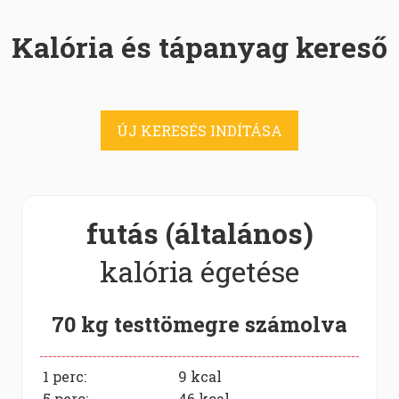
Kalória és tápanyag kereső
ÚJ KERESÉS INDÍTÁSA
futás (általános)
kalória égetése
70 kg testtömegre számolva
1 perc:
9
kcal
5 perc:
46
kcal