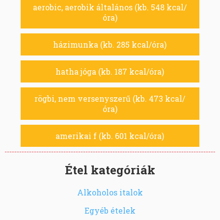
aerobic, aerobik általános (kb. 548 kcal/
óra)
házimunka (kb. 285 kcal/óra)
hatha jóga (kb. 187 kcal/óra)
rögbi, nem versenyszerű (kb. 473 kcal/
óra)
amerikai f (kb. 601 kcal/óra)
Étel kategóriák
Alkoholos italok
Egyéb ételek