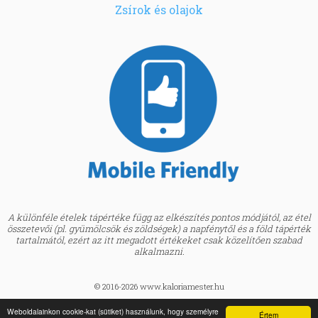
Zsírok és olajok
A különféle ételek tápértéke függ az elkészítés pontos módjától, az étel
összetevői (pl. gyümölcsök és zöldségek) a napfénytől és a föld tápérték
tartalmától, ezért az itt megadott értékeket csak közelítően szabad
alkalmazni.
© 2016-2026 www.kaloriamester.hu
created by
Webfaktor
Weboldalainkon cookie-kat (sütiket) használunk, hogy személyre
Értem