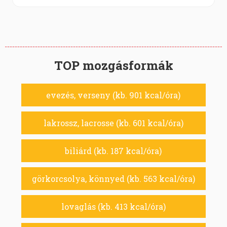
TOP mozgásformák
evezés, verseny (kb. 901 kcal/óra)
lakrossz, lacrosse (kb. 601 kcal/óra)
biliárd (kb. 187 kcal/óra)
görkorcsolya, könnyed (kb. 563 kcal/óra)
lovaglás (kb. 413 kcal/óra)