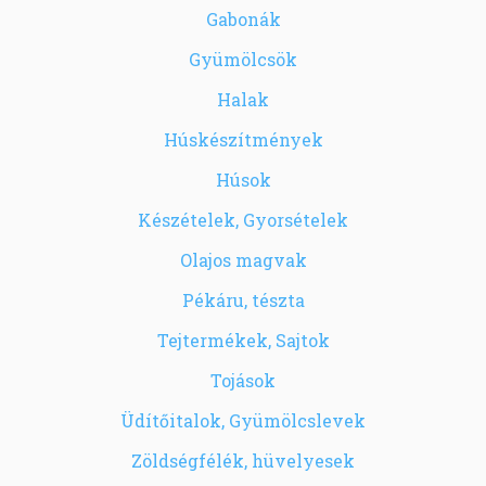
Gabonák
Gyümölcsök
Halak
Húskészítmények
Húsok
Készételek, Gyorsételek
Olajos magvak
Pékáru, tészta
Tejtermékek, Sajtok
Tojások
Üdítőitalok, Gyümölcslevek
Zöldségfélék, hüvelyesek