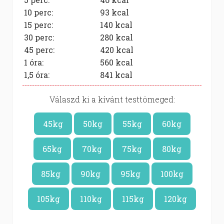
10 perc:
93
kcal
15 perc:
140
kcal
30 perc:
280
kcal
45 perc:
420
kcal
1 óra:
560
kcal
1,5 óra:
841
kcal
Válaszd ki a kívánt testtömeged:
45kg
50kg
55kg
60kg
65kg
70kg
75kg
80kg
85kg
90kg
95kg
100kg
105kg
110kg
115kg
120kg