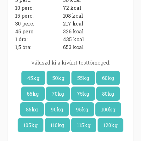
10 perc:
72
kcal
15 perc:
108
kcal
30 perc:
217
kcal
45 perc:
326
kcal
1 óra:
435
kcal
1,5 óra:
653
kcal
Válaszd ki a kívánt testtömeged:
45kg
50kg
55kg
60kg
65kg
70kg
75kg
80kg
85kg
90kg
95kg
100kg
105kg
110kg
115kg
120kg