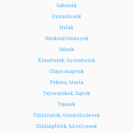
Gabonák
Gyümölcsök
Halak
Húskészítmények
Húsok
Készételek, Gyorsételek
Olajos magvak
Pékáru, tészta
Tejtermékek, Sajtok
Tojások
Üdítőitalok, Gyümölcslevek
Zöldségfélék, hüvelyesek