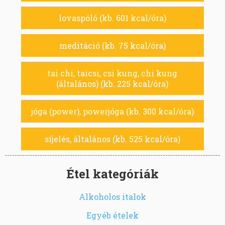
lovaspóló (kb. 601 kcal/óra)
meditáció (kb. 75 kcal/óra)
tai chi, taicsi, csi kung, chi kung
(általános) (kb. 225 kcal/óra)
jóga (power), powerjóga (kb. 300 kcal/óra)
síjelés, általános (kb. 525 kcal/óra)
Étel kategóriák
Alkoholos italok
Egyéb ételek