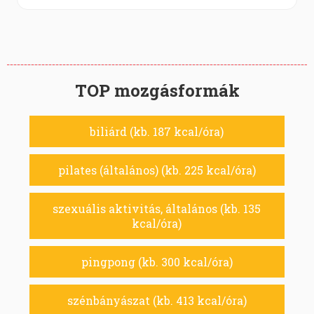
TOP mozgásformák
biliárd (kb. 187 kcal/óra)
pilates (általános) (kb. 225 kcal/óra)
szexuális aktivitás, általános (kb. 135
kcal/óra)
pingpong (kb. 300 kcal/óra)
szénbányászat (kb. 413 kcal/óra)