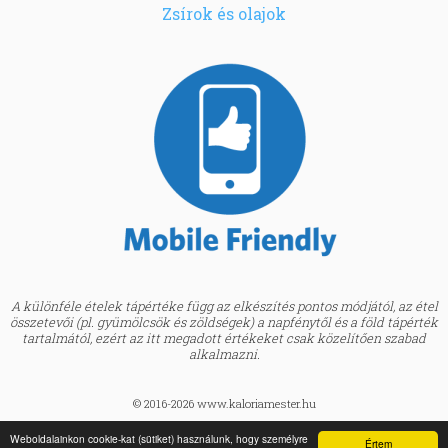
Zsírok és olajok
A különféle ételek tápértéke függ az elkészítés pontos módjától, az étel
összetevői (pl. gyümölcsök és zöldségek) a napfénytől és a föld tápérték
tartalmától, ezért az itt megadott értékeket csak közelítően szabad
alkalmazni.
© 2016-2026 www.kaloriamester.hu
created by
Webfaktor
Weboldalainkon cookie-kat (sütiket) használunk, hogy személyre
Értem