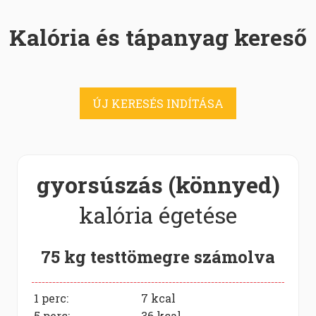
Kalória és tápanyag kereső
ÚJ KERESÉS INDÍTÁSA
gyorsúszás (könnyed)
kalória égetése
75 kg testtömegre számolva
1 perc:
7
kcal
5 perc:
36
kcal