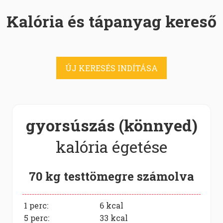
Kalória és tápanyag kereső
ÚJ KERESÉS INDÍTÁSA
gyorsúszás (könnyed)
kalória égetése
70 kg testtömegre számolva
1 perc:
6
kcal
5 perc:
33
kcal