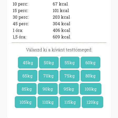
10 perc:
67
kcal
15 perc:
101
kcal
30 perc:
203
kcal
45 perc:
304
kcal
1 óra:
406
kcal
1,5 óra:
609
kcal
Válaszd ki a kívánt testtömeged:
45kg
50kg
55kg
60kg
65kg
70kg
75kg
80kg
85kg
90kg
95kg
100kg
105kg
110kg
115kg
120kg