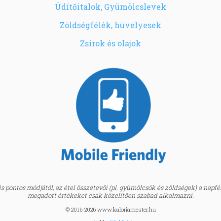
Üdítőitalok, Gyümölcslevek
Zöldségfélék, hüvelyesek
Zsírok és olajok
 pontos módjától, az étel összetevői (pl. gyümölcsök és zöldségek) a napfény
megadott értékeket csak közelítően szabad alkalmazni.
© 2016-2026 www.kaloriamester.hu