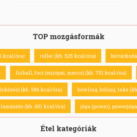
TOP mozgásformák
5 kcal/óra)
roller (kb. 525 kcal/óra)
búvárkodás
)
futball, foci (európai, meccs) (kb. 751 kcal/óra)
rkőzés) (kb. 586 kcal/óra)
bowling, bóling, teke (kb
lamászés (kb. 601 kcal/óra)
jóga (power), powerjóga
Étel kategóriák