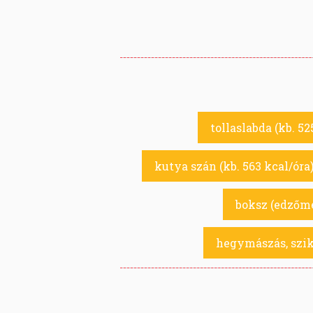
tollaslabda (kb. 52
kutya szán (kb. 563 kcal/óra
boksz (edzőmé
hegymászás, szik