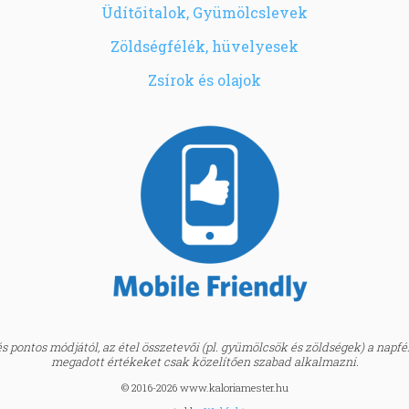
Üdítőitalok, Gyümölcslevek
Zöldségfélék, hüvelyesek
Zsírok és olajok
 pontos módjától, az étel összetevői (pl. gyümölcsök és zöldségek) a napfény
megadott értékeket csak közelítően szabad alkalmazni.
© 2016-2026 www.kaloriamester.hu