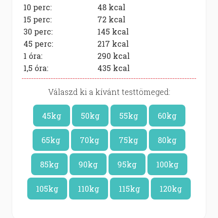
10 perc:
48
kcal
15 perc:
72
kcal
30 perc:
145
kcal
45 perc:
217
kcal
1 óra:
290
kcal
1,5 óra:
435
kcal
Válaszd ki a kívánt testtömeged:
45kg
50kg
55kg
60kg
65kg
70kg
75kg
80kg
85kg
90kg
95kg
100kg
105kg
110kg
115kg
120kg