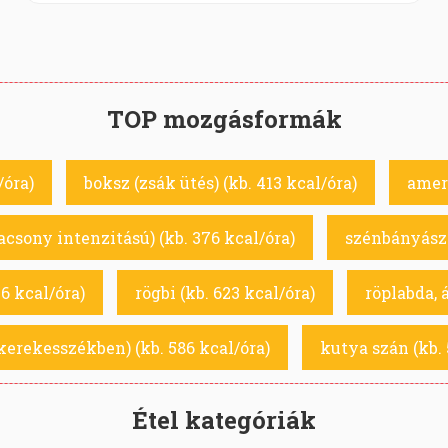
TOP mozgásformák
/óra)
boksz (zsák ütés) (kb. 413 kcal/óra)
ameri
lacsony intenzitású) (kb. 376 kcal/óra)
szénbányásza
76 kcal/óra)
rögbi (kb. 623 kcal/óra)
röplabda, 
kerekesszékben) (kb. 586 kcal/óra)
kutya szán (kb. 
Étel kategóriák