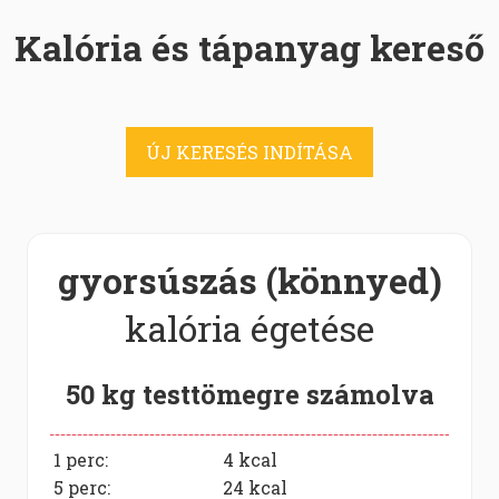
Kalória és tápanyag kereső
ÚJ KERESÉS INDÍTÁSA
gyorsúszás (könnyed)
kalória égetése
50 kg testtömegre számolva
1 perc:
4
kcal
5 perc:
24
kcal