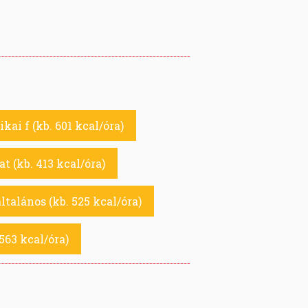
kai f (kb. 601 kcal/óra)
t (kb. 413 kcal/óra)
általános (kb. 525 kcal/óra)
563 kcal/óra)