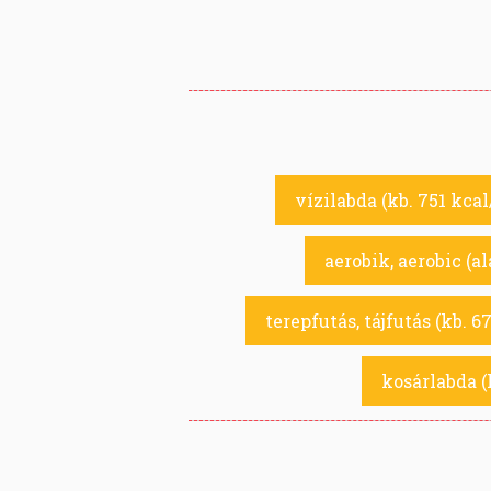
vízilabda (kb. 751 kcal
aerobik, aerobic (a
terepfutás, tájfutás (kb. 6
kosárlabda (