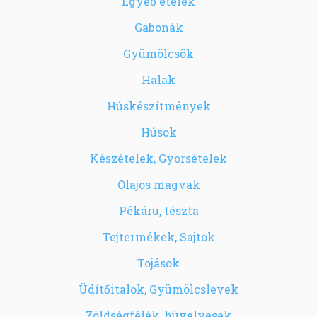
Egyéb ételek
Gabonák
Gyümölcsök
Halak
Húskészítmények
Húsok
Készételek, Gyorsételek
Olajos magvak
Pékáru, tészta
Tejtermékek, Sajtok
Tojások
Üdítőitalok, Gyümölcslevek
Zöldségfélék, hüvelyesek