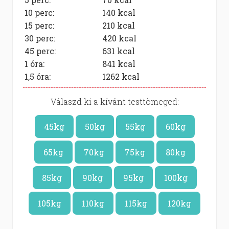
10 perc:
140
kcal
15 perc:
210
kcal
30 perc:
420
kcal
45 perc:
631
kcal
1 óra:
841
kcal
1,5 óra:
1262
kcal
Válaszd ki a kívánt testtömeged:
45kg
50kg
55kg
60kg
65kg
70kg
75kg
80kg
85kg
90kg
95kg
100kg
105kg
110kg
115kg
120kg