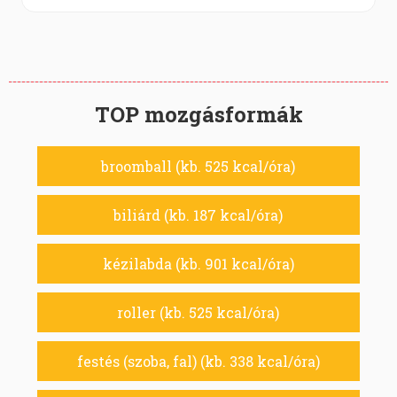
TOP mozgásformák
broomball (kb. 525 kcal/óra)
biliárd (kb. 187 kcal/óra)
kézilabda (kb. 901 kcal/óra)
roller (kb. 525 kcal/óra)
festés (szoba, fal) (kb. 338 kcal/óra)