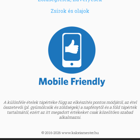
Zsírok és olajok
A különféle ételek tápértéke függ az elkészítés pontos módjától, az étel
összetevői (pl. gyümölcsök és zöldségek) a napfénytől és a föld tápérték
tartalmától, ezért az itt megadott értékeket csak közelítően szabad
alkalmazni.
© 2016-2026 www.kaloriamester.hu