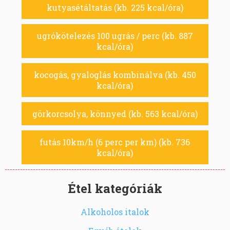
kutyasétáltatás (kb. 225 kcal/óra)
ugrókötelezés 100 ugrás / perc (kb. 887
kcal/óra)
kocogás, gyaloglás kombinálva (kb. 450
kcal/óra)
görkorcsolya, könnyed (kb. 563 kcal/óra)
futás 10km/h (6 perc per km) (kb. 736
kcal/óra)
Étel kategóriák
Alkoholos italok