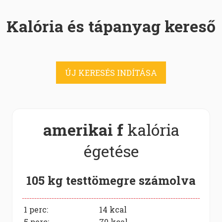
Kalória és tápanyag kereső
ÚJ KERESÉS INDÍTÁSA
amerikai f
kalória
égetése
105 kg testtömegre számolva
1 perc:
14
kcal
5 perc:
70
kcal