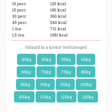
10 perc:
120
kcal
15 perc:
180
kcal
30 perc:
360
kcal
45 perc:
540
kcal
1 óra:
721
kcal
1,5 óra:
1081
kcal
Válaszd ki a kívánt testtömeged:
45kg
50kg
55kg
60kg
65kg
70kg
75kg
80kg
85kg
90kg
95kg
100kg
105kg
110kg
115kg
120kg