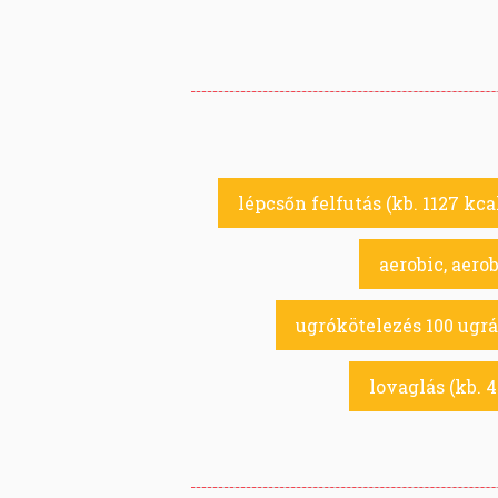
lépcsőn felfutás (kb. 1127 kca
aerobic, aerob
ugrókötelezés 100 ugrás
lovaglás (kb. 4