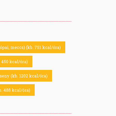
rópai, meccs) (kb. 751 kcal/óra)
 450 kcal/óra)
eny (kb. 1202 kcal/óra)
. 488 kcal/óra)