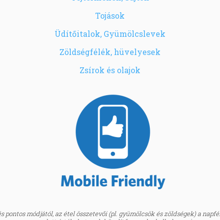
Tojások
Üdítőitalok, Gyümölcslevek
Zöldségfélék, hüvelyesek
Zsírok és olajok
 pontos módjától, az étel összetevői (pl. gyümölcsök és zöldségek) a napfény