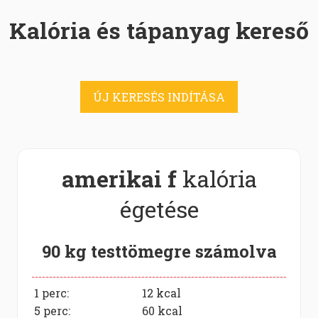
Kalória és tápanyag kereső
ÚJ KERESÉS INDÍTÁSA
amerikai f
kalória
égetése
90 kg testtömegre számolva
1 perc:
12
kcal
5 perc:
60
kcal