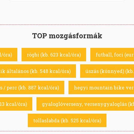
TOP mozgásformák
l/óra)
rögbi (kb. 623 kcal/óra)
futball, foci (eu
ik általános (kb. 548 kcal/óra)
úszás (könnyed) (kb.
 / perc (kb. 887 kcal/óra)
hegyi mountain bike vers
13 kcal/óra)
gyaloglóverseny, versenygyaloglás (kb
tollaslabda (kb. 525 kcal/óra)