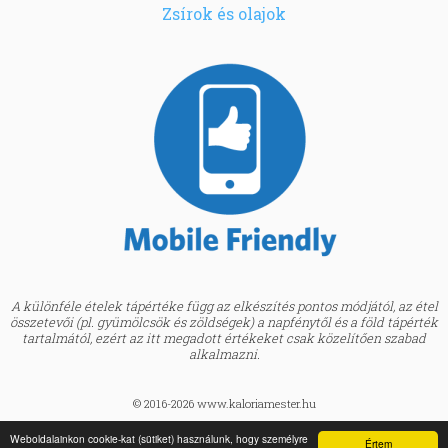
Zsírok és olajok
A különféle ételek tápértéke függ az elkészítés pontos módjától, az étel
összetevői (pl. gyümölcsök és zöldségek) a napfénytől és a föld tápérték
tartalmától, ezért az itt megadott értékeket csak közelítően szabad
alkalmazni.
© 2016-2026 www.kaloriamester.hu
created by
Webfaktor
Weboldalainkon cookie-kat (sütiket) használunk, hogy személyre
Értem