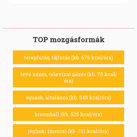
TOP mozgásformák
terepfutás, tájfutás (kb. 676 kcal/óra)
tévé nézés, televízió nézés (kb. 75 kcal/
óra)
squash, általános (kb. 548 kcal/óra)
broomball (kb. 525 kcal/óra)
jéghoki (meccs) (kb. 751 kcal/óra)