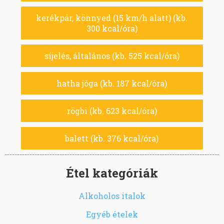
kerékpár, könnyed (15 km/h alatt) (kb.
300 kcal/óra)
síjelés, általános (kb. 525 kcal/óra)
hatha jóga (kb. 187 kcal/óra)
rögbi (kb. 623 kcal/óra)
balett (kb. 376 kcal/óra)
Étel kategóriák
Alkoholos italok
Egyéb ételek