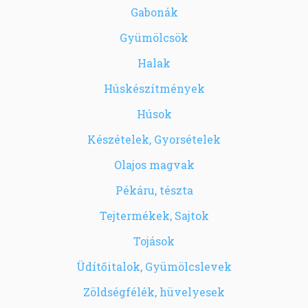
Gabonák
Gyümölcsök
Halak
Húskészítmények
Húsok
Készételek, Gyorsételek
Olajos magvak
Pékáru, tészta
Tejtermékek, Sajtok
Tojások
Üdítőitalok, Gyümölcslevek
Zöldségfélék, hüvelyesek