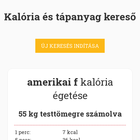
Kalória és tápanyag kereső
ÚJ KERESÉS INDÍTÁSA
amerikai f
kalória
égetése
55 kg testtömegre számolva
1 perc:
7
kcal
5 perc:
36
kcal