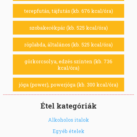
terepfutás, tájfutás (kb. 676 kcal/óra)
szobakerékpár (kb. 525 kcal/óra)
röplabda, általános (kb. 525 kcal/óra)
görkorcsolya, edzés szinten (kb. 736
kcal/óra)
jóga (power), powerjóga (kb. 300 kcal/óra)
Étel kategóriák
Alkoholos italok
Egyéb ételek