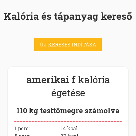
Kalória és tápanyag kereső
ÚJ KERESÉS INDÍTÁSA
amerikai f
kalória
égetése
110 kg testtömegre számolva
1 perc:
14
kcal
5 perc:
73
kcal