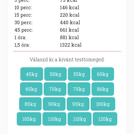
10 perc:
146
kcal
15 perc:
220
kcal
30 perc:
440
kcal
45 perc:
661
kcal
1 óra:
881
kcal
1,5 óra:
1322
kcal
Válaszd ki a kívánt testtömeged:
45kg
50kg
55kg
60kg
65kg
70kg
75kg
80kg
85kg
90kg
95kg
100kg
105kg
110kg
115kg
120kg