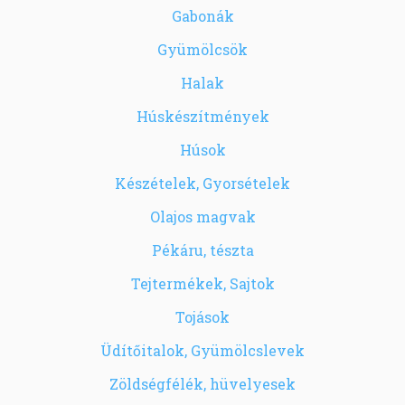
Gabonák
Gyümölcsök
Halak
Húskészítmények
Húsok
Készételek, Gyorsételek
Olajos magvak
Pékáru, tészta
Tejtermékek, Sajtok
Tojások
Üdítőitalok, Gyümölcslevek
Zöldségfélék, hüvelyesek