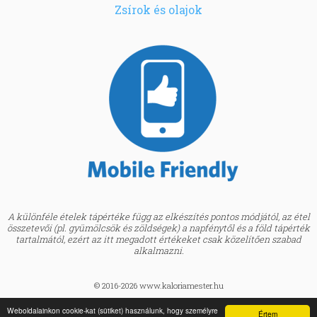
Zsírok és olajok
A különféle ételek tápértéke függ az elkészítés pontos módjától, az étel
összetevői (pl. gyümölcsök és zöldségek) a napfénytől és a föld tápérték
tartalmától, ezért az itt megadott értékeket csak közelítően szabad
alkalmazni.
© 2016-2026 www.kaloriamester.hu
created by
Webfaktor
Weboldalainkon cookie-kat (sütiket) használunk, hogy személyre
Értem