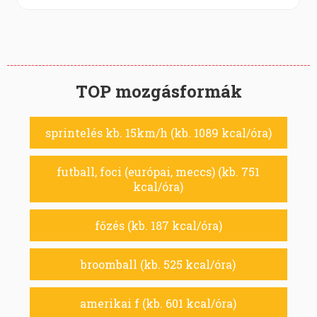
TOP mozgásformák
sprintelés kb. 15km/h (kb. 1089 kcal/óra)
futball, foci (európai, meccs) (kb. 751
kcal/óra)
főzés (kb. 187 kcal/óra)
broomball (kb. 525 kcal/óra)
amerikai f (kb. 601 kcal/óra)